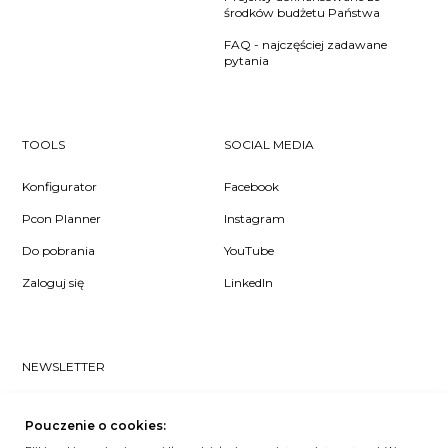
środków budżetu Państwa
FAQ - najczęściej zadawane
pytania
TOOLS
SOCIAL MEDIA
Konfigurator
Facebook
Pcon Planner
Instagram
Do pobrania
YouTube
Zaloguj się
LinkedIn
NEWSLETTER
Czy chcesz dowiedzieć się pierwsza/-y co u nas słychać? Zapisz
się do naszego #nospam newslettera!
Pouczenie o cookies: