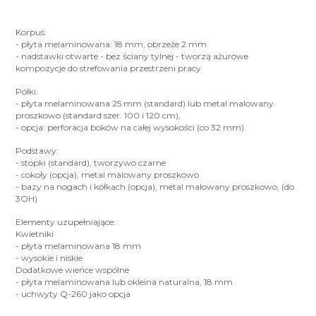
Korpus:
- płyta melaminowana: 18 mm, obrzeże 2 mm
- nadstawki otwarte - bez ściany tylnej - tworzą ażurowe
kompozycje do strefowania przestrzeni pracy
Półki:
- płyta melaminowana 25 mm (standard) lub metal malowany
proszkowo (standard szer. 100 i 120 cm),
- opcja: perforacja boków na całej wysokości (co 32 mm)
Podstawy:
- stopki (standard), tworzywo czarne
- cokoły (opcja), metal malowany proszkowo
- bazy na nogach i kółkach (opcja), metal malowany proszkowo, (do
3OH)
Elementy uzupełniające:
Kwietniki
- płyta melaminowana 18 mm
- wysokie i niskie
Dodatkowe wieńce wspólne
- płyta melaminowana lub okleina naturalna, 18 mm
- uchwyty Q-260 jako opcja