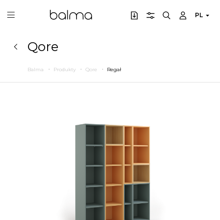
PL
Qore
Balma
Produkty
Qore
Regał