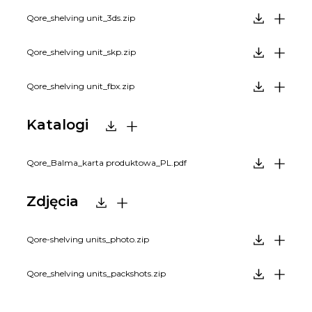
Qore_shelving unit_3ds.zip
Qore_shelving unit_skp.zip
Qore_shelving unit_fbx.zip
Katalogi
Qore_Balma_karta produktowa_PL.pdf
Zdjęcia
Qore-shelving units_photo.zip
Qore_shelving units_packshots.zip