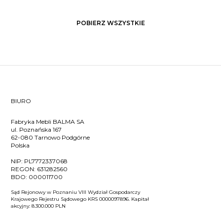
POBIERZ WSZYSTKIE
BIURO
Fabryka Mebli BALMA SA
ul. Poznańska 167
62-080 Tarnowo Podgórne
Polska
NIP:
PL7772337068
REGON:
631282560
BDO:
000011700
Sąd Rejonowy w Poznaniu VIII Wydział Gospodarczy
Krajowego Rejestru Sądowego KRS 0000097896. Kapitał
akcyjny: 8.300.000 PLN