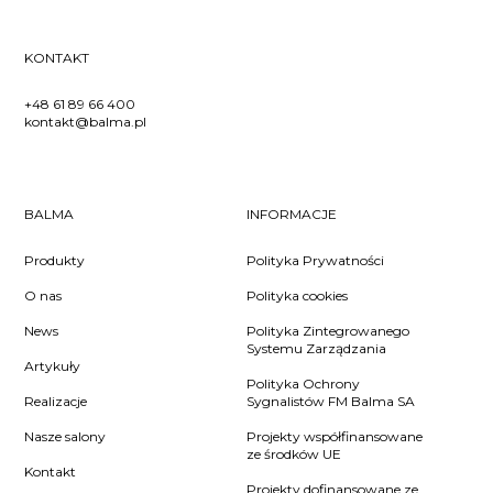
KONTAKT
+48 61 89 66 400
kontakt@balma.pl
BALMA
INFORMACJE
Produkty
Polityka Prywatności
O nas
Polityka cookies
News
Polityka Zintegrowanego
Systemu Zarządzania
Artykuły
Polityka Ochrony
Realizacje
Sygnalistów FM Balma SA
Nasze salony
Projekty współfinansowane
ze środków UE
Kontakt
Projekty dofinansowane ze