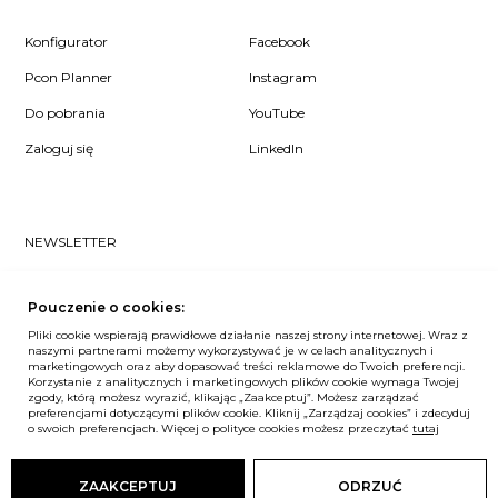
Konfigurator
Facebook
Pcon Planner
Instagram
Do pobrania
YouTube
Zaloguj się
LinkedIn
NEWSLETTER
Czy chcesz dowiedzieć się pierwsza/-y co u nas słychać? Zapisz
się do naszego #nospam newslettera!
Pouczenie o cookies:
Pliki cookie wspierają prawidłowe działanie naszej strony internetowej. Wraz z
ZAPISZ MNIE
naszymi partnerami możemy wykorzystywać je w celach analitycznych i
marketingowych oraz aby dopasować treści reklamowe do Twoich preferencji.
Korzystanie z analitycznych i marketingowych plików cookie wymaga Twojej
zgody, którą możesz wyrazić, klikając „Zaakceptuj”. Możesz zarządzać
preferencjami dotyczącymi plików cookie. Kliknij „Zarządzaj cookies” i zdecyduj
Unia Europejska
o swoich preferencjach. Więcej o polityce cookies możesz przeczytać
tutaj
© Balma. Wszelkie prawa zastrzeżone.
ZAAKCEPTUJ
ODRZUĆ