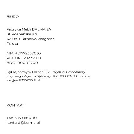
BIURO
Fabryka Mebli BALMA SA
ul. Poznańska 167
62-080 Tarnowo Podgórne
Polska
NIP:
PL7772337068
REGON:
631282560
BDO:
000011700
Sąd Rejonowy w Poznaniu VIII Wydział Gospodarczy
Krajowego Rejestru Sądowego KRS 0000097896. Kapitał
akcyjny: 8.300.000 PLN
KONTAKT
+48 61 89 66 400
kontakt@balma.pl