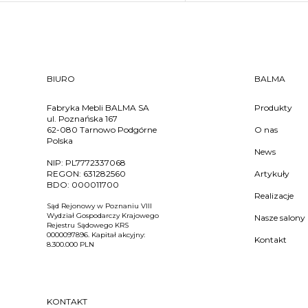
BIURO
BALMA
Fabryka Mebli BALMA SA
Produkty
ul. Poznańska 167
62-080 Tarnowo Podgórne
O nas
Polska
News
NIP:
PL7772337068
REGON:
631282560
Artykuły
BDO:
000011700
Realizacje
Sąd Rejonowy w Poznaniu VIII
Wydział Gospodarczy Krajowego
Nasze salony
Rejestru Sądowego KRS
0000097896. Kapitał akcyjny:
Kontakt
8.300.000 PLN
KONTAKT