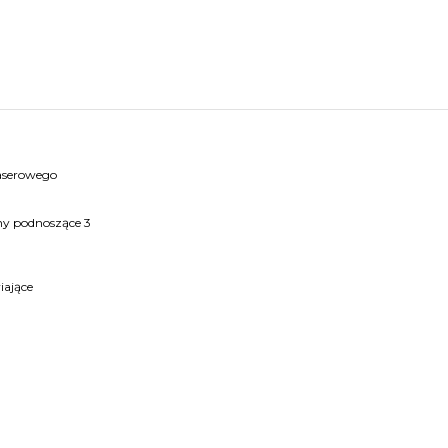
laserowego
ny podnoszące 3
iające