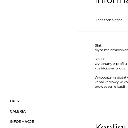
Dane techniczne
Blat:
płyta melaminowana
Stelaż:
wykonany z profilu
- częściowe; pilot 
Wyposażenie dodat
kanał kablowy w kol
prowadzenie kabli
OPIS
GALERIA
INFORMACJE
Konfigu