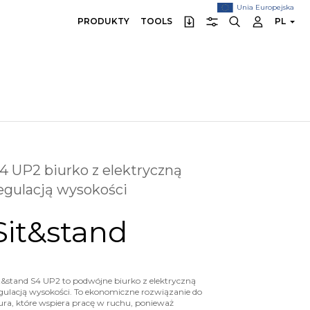
Unia Europejska
PRODUKTY
TOOLS
PL
4 UP2 biurko z elektryczną
egulacją wysokości
Sit&stand
t&stand S4 UP2 to podwójne biurko z elektryczną
gulacją wysokości. To ekonomiczne rozwiązanie do
ura, które wspiera pracę w ruchu, ponieważ