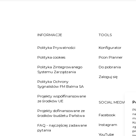
INFORMACJE
TOOLS
Polityka Prywatności
Konfigurator
Polityka cookies
Pcon Planner
Polityka Zintegrowanego
Do pobrania
Systemu Zarządzania
Zaloguj się
Polityka Ochrony
Sygnalistów FM Balma SA
Projekty współfinansowane
ze środków UE
P
SOCIAL MEDIA
Pl
Projekty dofinansowane ze
na
Facebook
środków budżetu Państwa
ma
Ko
Instagram
FAQ - najczęściej zadawane
zg
pytania
pr
YouTube
sw