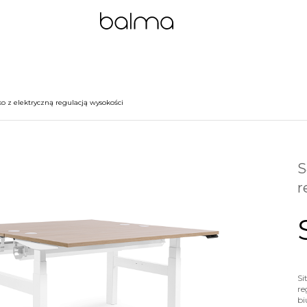
o z elektryczną regulacją wysokości
S
r
Si
re
bi