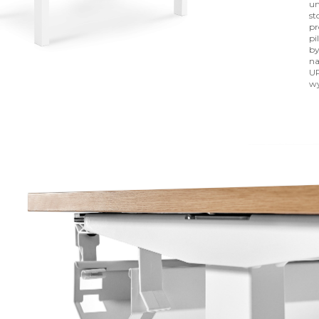
um
st
pr
pi
by
na
UP
wy