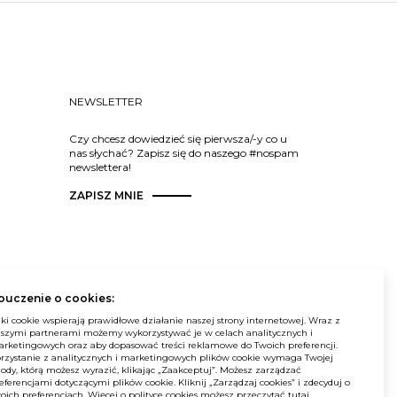
NEWSLETTER
Czy chcesz dowiedzieć się pierwsza/-y co u
nas słychać? Zapisz się do naszego #nospam
newslettera!
ZAPISZ MNIE
ouczenie o cookies:
© Balma. Wszelkie prawa zastrzeżone.
iki cookie wspierają prawidłowe działanie naszej strony internetowej. Wraz z
szymi partnerami możemy wykorzystywać je w celach analitycznych i
rketingowych oraz aby dopasować treści reklamowe do Twoich preferencji.
rzystanie z analitycznych i marketingowych plików cookie wymaga Twojej
ody, którą możesz wyrazić, klikając „Zaakceptuj”. Możesz zarządzać
eferencjami dotyczącymi plików cookie. Kliknij „Zarządzaj cookies” i zdecyduj o
oich preferencjach. Więcej o polityce cookies możesz przeczytać
tutaj