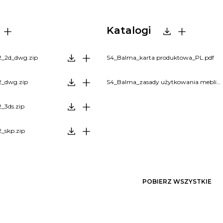
Katalogi
2_2d_dwg.zip
S4_Balma_karta produktowa_PL.pdf
2_dwg.zip
S4_Balma_zasady użytkowania mebli_PL.pdf
_3ds.zip
_skp.zip
POBIERZ WSZYSTKIE