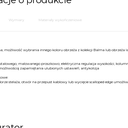
Wymiary
Materiały wykończeniowe
; możliwość wybrania innego koloru obrzeża z kolekcji Balma lub obrzeża 
 stalowego, malowanego proszkowo; elektryczna regulacja wysokości; kolum
z możliwością zapamiętania ulubionych ustawień; antykolizja
kowe:
orze stelaża; otwór na przepust kablowy lub wycięcie scalloped edge umożliw
rator