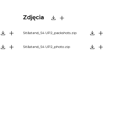
Zdjęcia
Sit&stand_S4 UP2_packshots.zip
Sit&stand_S4 UP2_photo.zip