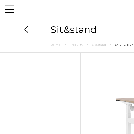
Sit&stand
Balma
Produkty
Sit&stand
S4 UP2 biurk