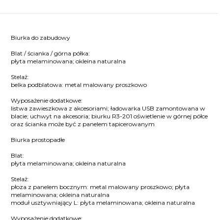
Biurka do zabudowy
Blat / ścianka / górna półka:
płyta melaminowana; okleina naturalna
Stelaż:
belka podblatowa: metal malowany proszkowo
Wyposażenie dodatkowe:
listwa zawieszkowa z akcesoriami; ładowarka USB zamontowana w
blacie; uchwyt na akcesoria; biurku R3-201 oświetlenie w górnej półce
oraz ścianka może być z panelem tapicerowanym
Biurka prostopadłe
Blat:
płyta melaminowana; okleina naturalna
Stelaż:
płoza z panelem bocznym: metal malowany proszkowo; płyta
melaminowana; okleina naturalna
moduł usztywniający L: płyta melaminowana; okleina naturalna
Wyposażenie dodatkowe: