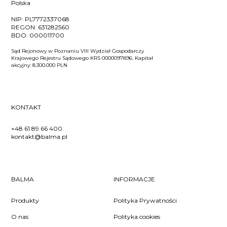
Polska
NIP:
PL7772337068
REGON:
631282560
BDO:
000011700
Sąd Rejonowy w Poznaniu VIII Wydział Gospodarczy
Krajowego Rejestru Sądowego KRS 0000097896. Kapitał
akcyjny: 8.300.000 PLN
KONTAKT
+48 61 89 66 400
kontakt@balma.pl
BALMA
INFORMACJE
Produkty
Polityka Prywatności
O nas
Polityka cookies