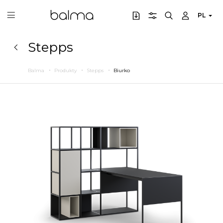
PL
Stepps
Balma
Produkty
Stepps
Biurko