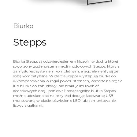
Biurko
Stepps
Biurka Stepps są odzwierciedleniem filozofii, w duchu której
stworzony został system mebli modułowych Stepps, który z
zamysłu jest systemem kompletnym, a jego elementy są ze
sobą kompatybilne. W ofercie Stepps występują biurka do
wkomponowania w regał po obu stronach, wsparte na regale
lub biurka do zabudowy. Nie brakuje im również
dodatkowych opcji, ponieważ poszczególne biurka Stepps
można udoskonalać na przykład dodając ładowarkę USB
montowaną w blacie, oświetlenie LED lub zamontowanie
listwy z gałkami.