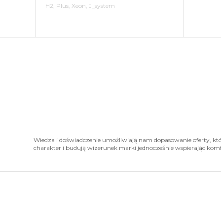
H2, Plus, Xeon, J_system
Wiedza i doświadczenie umożliwiają nam dopasowanie oferty, któ
charakter i budują wizerunek marki jednocześnie wspierając kom