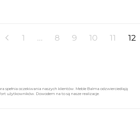
1
…
8
9
10
11
12
ra spełnia oczekiwania naszych klientów. Meble Balma odzwierciedlają
fort użytkowników. Dowodem na to są nasze realizacje.