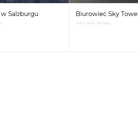
 w Salzburgu
Biurowiec Sky Towe
xt
Ostin, Mixt, Simplic