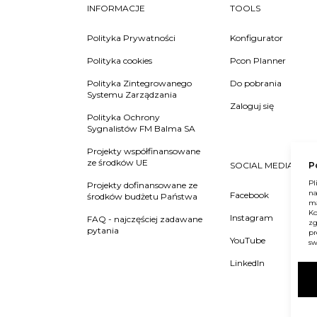
INFORMACJE
TOOLS
Polityka Prywatności
Konfigurator
Polityka cookies
Pcon Planner
Polityka Zintegrowanego
Do pobrania
Systemu Zarządzania
Zaloguj się
Polityka Ochrony
Sygnalistów FM Balma SA
Projekty współfinansowane
ze środków UE
SOCIAL MEDIA
P
Pl
Projekty dofinansowane ze
na
Facebook
środków budżetu Państwa
ma
Ko
Instagram
FAQ - najczęściej zadawane
zg
pytania
pr
YouTube
sw
LinkedIn