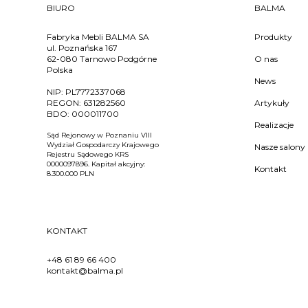
BIURO
BALMA
Fabryka Mebli BALMA SA
Produkty
ul. Poznańska 167
62-080 Tarnowo Podgórne
O nas
Polska
News
NIP:
PL7772337068
REGON:
631282560
Artykuły
BDO:
000011700
Realizacje
Sąd Rejonowy w Poznaniu VIII
Wydział Gospodarczy Krajowego
Nasze salony
Rejestru Sądowego KRS
0000097896. Kapitał akcyjny:
Kontakt
8.300.000 PLN
KONTAKT
+48 61 89 66 400
kontakt@balma.pl