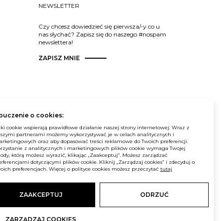
NEWSLETTER
Czy chcesz dowiedzieć się pierwsza/-y co u
nas słychać? Zapisz się do naszego #nospam
newslettera!
ZAPISZ MNIE
© Balma. Wszelkie prawa zastrzeżone.
ouczenie o cookies:
iki cookie wspierają prawidłowe działanie naszej strony internetowej. Wraz z
szymi partnerami możemy wykorzystywać je w celach analitycznych i
rketingowych oraz aby dopasować treści reklamowe do Twoich preferencji.
rzystanie z analitycznych i marketingowych plików cookie wymaga Twojej
ody, którą możesz wyrazić, klikając „Zaakceptuj”. Możesz zarządzać
eferencjami dotyczącymi plików cookie. Kliknij „Zarządzaj cookies” i zdecyduj o
oich preferencjach. Więcej o polityce cookies możesz przeczytać
tutaj
ZAAKCEPTUJ
ODRZUĆ
ZARZĄDZAJ COOKIES