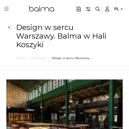
PL
Design w sercu
Warszawy. Balma w Hali
Koszyki
D
esign w sercu Warszawy. Balma w Hali Koszyki
Balma
Realizacje
Poprzedni
Następny