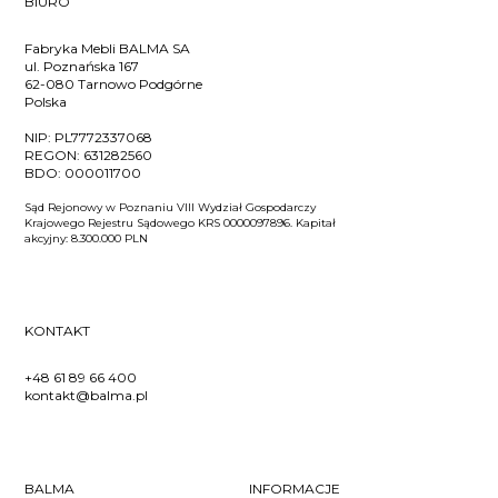
BIURO
Fabryka Mebli BALMA SA
ul. Poznańska 167
62-080 Tarnowo Podgórne
Polska
NIP:
PL7772337068
REGON:
631282560
BDO:
000011700
Sąd Rejonowy w Poznaniu VIII Wydział Gospodarczy
Krajowego Rejestru Sądowego KRS 0000097896. Kapitał
akcyjny: 8.300.000 PLN
KONTAKT
+48 61 89 66 400
kontakt@balma.pl
BALMA
INFORMACJE