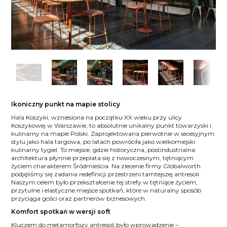
Ikoniczny punkt na mapie stolicy
Hala Koszyki, wzniesiona na początku XX wieku przy ulicy
Koszykowej w Warszawie, to absolutnie unikalny punkt towarzyski i
kulinarny na mapie Polski. Zaprojektowana pierwotnie w secesyjnym
stylu jako hala targowa, po latach powróciła jako wielkomiejski
kulinarny tygiel. To miejsce, gdzie historyczna, postindustrialna
architektura płynnie przeplata się z nowoczesnym, tętniącym
życiem charakterem Śródmieścia. Na zlecenie firmy Globalworth
podjęliśmy się zadania redefinicji przestrzeni tamtejszej antresoli.
Naszym celem było przekształcenie tej strefy w tętniące życiem,
przytulne i elastyczne miejsce spotkań, które w naturalny sposób
przyciąga gości oraz partnerów biznesowych.
Komfort spotkań w wersji soft
Kluczem do metamorfozy antresoli było wprowadzenie –