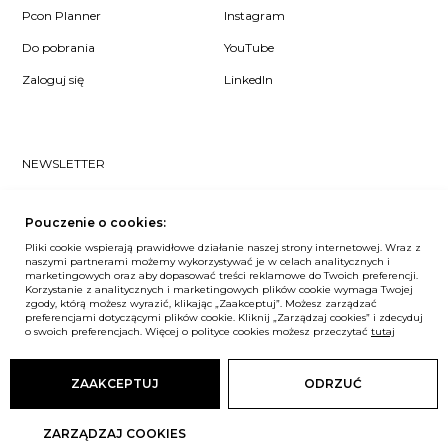
Pcon Planner
Instagram
Do pobrania
YouTube
Zaloguj się
LinkedIn
NEWSLETTER
Czy chcesz dowiedzieć się pierwsza/-y co u nas słychać? Zapisz
się do naszego #nospam newslettera!
Pouczenie o cookies:
Pliki cookie wspierają prawidłowe działanie naszej strony internetowej. Wraz z
ZAPISZ MNIE
naszymi partnerami możemy wykorzystywać je w celach analitycznych i
marketingowych oraz aby dopasować treści reklamowe do Twoich preferencji.
Korzystanie z analitycznych i marketingowych plików cookie wymaga Twojej
zgody, którą możesz wyrazić, klikając „Zaakceptuj”. Możesz zarządzać
preferencjami dotyczącymi plików cookie. Kliknij „Zarządzaj cookies” i zdecyduj
o swoich preferencjach. Więcej o polityce cookies możesz przeczytać
Unia Europejska
tutaj
© Balma. Wszelkie prawa zastrzeżone.
ZAAKCEPTUJ
ODRZUĆ
ZARZĄDZAJ COOKIES