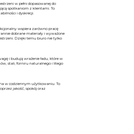
zestrzeni w pełni dopasowanej do
jącą spotkaniom z klientami. To
bilności i dyskrecji.
nkcjonalny wspiera zarówno pracę
arannie dobrane materiały i wyważone
strzeni. Dzięki temu biuro nie tylko
.
agę i budują wrażenie ładu, które w
 stali, forniru naturalnego i litego
jazna w codziennym użytkowaniu. To
przez jakość, spokój oraz