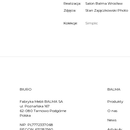
Realizacja:
Salon Balma Wrocław
Zdjęcia:
Stan Zajączkowski Photo
Kolekcje:
Simplic
BIURO
BALMA
Fabryka Mebli BALMA SA
Produkty
ul. Poznańska 167
62-080 Tarnowo Podgórne
O nas
Polska
News
NIP:
PL7772337068
REGON:
631282560
Artykuły