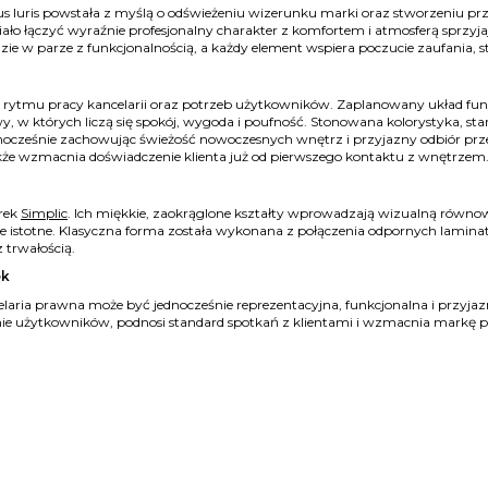
us Iuris powstała z myślą o odświeżeniu wizerunku marki oraz stworzeniu pr
ło łączyć wyraźnie profesjonalny charakter z komfortem i atmosferą sprzyja
dzie w parze z funkcjonalnością, a każdy element wspiera poczucie zaufania, sta
e rytmu pracy kancelarii oraz potrzeb użytkowników. Zaplanowany układ fu
y, w których liczą się spokój, wygoda i poufność. Stonowana kolorystyka, st
jednocześnie zachowując świeżość nowoczesnych wnętrz i przyjazny odbiór prze
akże wzmacnia doświadczenie klienta już od pierwszego kontaktu z wnętrzem
rek
Simplic
. Ich miękkie, zaokrąglone kształty wprowadzają wizualną równow
 istotne. Klasyczna forma została wykonana z połączenia odpornych laminatów,
 trwałością.
ek
ncelaria prawna może być jednocześnie reprezentacyjna, funkcjonalna i przy
ie użytkowników, podnosi standard spotkań z klientami i wzmacnia markę po