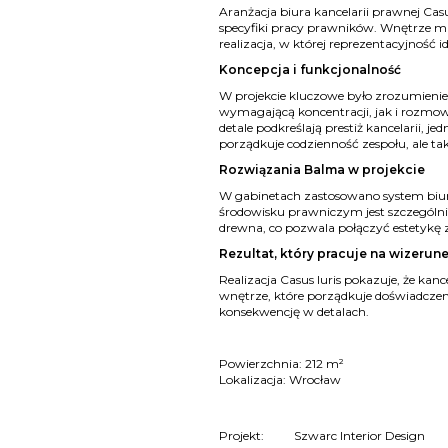
Aranżacja biura kancelarii prawnej Cas
specyfiki pracy prawników. Wnętrze mia
realizacja, w której reprezentacyjność i
Koncepcja i funkcjonalność
W projekcie kluczowe było zrozumieni
wymagającą koncentracji, jak i rozmow
detale podkreślają prestiż kancelarii, 
porządkuje codzienność zespołu, ale t
Rozwiązania Balma w projekcie
W gabinetach zastosowano system biu
środowisku prawniczym jest szczególnie
drewna, co pozwala połączyć estetykę z
Rezultat, który pracuje na wizerun
Realizacja Casus Iuris pokazuje, że ka
wnętrze, które porządkuje doświadczen
konsekwencję w detalach.
Powierzchnia: 212 m²
Lokalizacja: Wrocław
Projekt:
Szwarc Interior Design