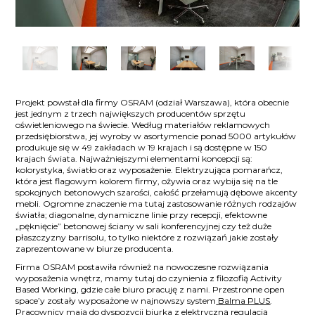
Projekt powstał dla firmy OSRAM (odział Warszawa), która obecnie
jest jednym z trzech największych producentów sprzętu
oświetleniowego na świecie. Według materiałów reklamowych
przedsiębiorstwa, jej wyroby w asortymencie ponad 5000 artykułów
produkuje się w 49 zakładach w 19 krajach i są dostępne w 150
krajach świata. Najważniejszymi elementami koncepcji są:
kolorystyka, światło oraz wyposażenie. Elektryzująca pomarańcz,
która jest flagowym kolorem firmy, ożywia oraz wybija się na tle
spokojnych betonowych szarości, całość przełamują dębowe akcenty
mebli. Ogromne znaczenie ma tutaj zastosowanie różnych rodzajów
światła; diagonalne, dynamiczne linie przy recepcji, efektowne
„pęknięcie” betonowej ściany w sali konferencyjnej czy też duże
płaszczyzny barrisolu, to tylko niektóre z rozwiązań jakie zostały
zaprezentowane w biurze producenta.
Firma OSRAM postawiła również na nowoczesne rozwiązania
wyposażenia wnętrz, mamy tutaj do czynienia z filozofią Activity
Based Working, gdzie całe biuro pracuję z nami. Przestronne open
space’y zostały wyposażone w najnowszy system
Balma PLUS
.
Pracownicy mają do dyspozycji
biurka z elektryczną regulacją