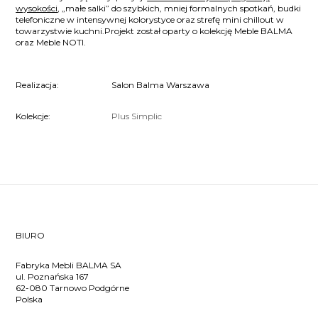
wysokości
, „małe salki” do szybkich, mniej formalnych spotkań, budki
telefoniczne w intensywnej kolorystyce oraz strefę mini chillout w
towarzystwie kuchni.Projekt został oparty o kolekcję Meble BALMA
oraz Meble NOTI.
Realizacja:
Salon Balma Warszawa
Kolekcje:
Plus
Simplic
BIURO
Fabryka Mebli BALMA SA
ul. Poznańska 167
62-080 Tarnowo Podgórne
Polska