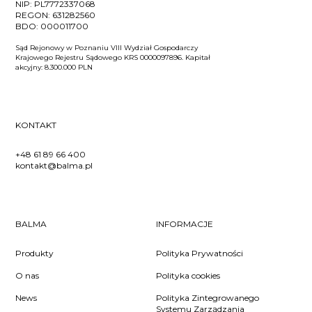
NIP:
PL7772337068
REGON:
631282560
BDO:
000011700
Sąd Rejonowy w Poznaniu VIII Wydział Gospodarczy
Krajowego Rejestru Sądowego KRS 0000097896. Kapitał
akcyjny: 8.300.000 PLN
KONTAKT
+48 61 89 66 400
kontakt@balma.pl
BALMA
INFORMACJE
Produkty
Polityka Prywatności
O nas
Polityka cookies
News
Polityka Zintegrowanego
Systemu Zarządzania