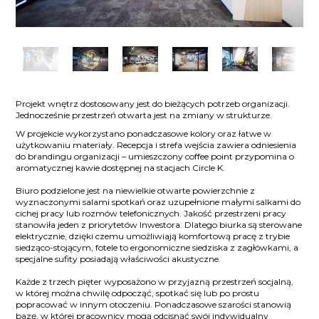
Projekt wnętrz dostosowany jest do bieżących potrzeb organizacji.
Jednocześnie przestrzeń otwarta jest na zmiany w strukturze.
W projekcie wykorzystano ponadczasowe kolory oraz łatwe w
użytkowaniu materiały. Recepcja i strefa wejścia zawiera odniesienia
do brandingu organizacji – umieszczony coffee point przypomina o
aromatycznej kawie dostępnej na stacjach Circle K.
Biuro podzielone jest na niewielkie otwarte powierzchnie z
wyznaczonymi salami spotkań oraz uzupełnione małymi salkami do
cichej pracy lub rozmów telefonicznych. Jakość przestrzeni pracy
stanowiła jeden z priorytetów Inwestora. Dlatego biurka są sterowane
elektrycznie, dzięki czemu umożliwiają komfortową pracę z trybie
siedząco-stojącym, fotele to ergonomiczne siedziska z zagłówkami, a
specjalne sufity posiadają właściwości akustyczne.
Każde z trzech pięter wyposażono w przyjazną przestrzeń socjalną,
w której można chwilę odpocząć, spotkać się lub po prostu
popracować w innym otoczeniu. Ponadczasowe szarości stanowią
bazę, w której pracownicy mogą odcisnąć swój indywidualny