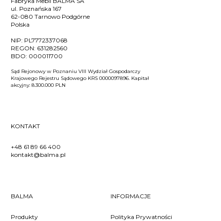
Fabryka Mebli BALMA SA
ul. Poznańska 167
62-080 Tarnowo Podgórne
Polska
NIP:
PL7772337068
REGON:
631282560
BDO:
000011700
Sąd Rejonowy w Poznaniu VIII Wydział Gospodarczy
Krajowego Rejestru Sądowego KRS 0000097896. Kapitał
akcyjny: 8.300.000 PLN
KONTAKT
+48 61 89 66 400
kontakt@balma.pl
BALMA
INFORMACJE
Produkty
Polityka Prywatności