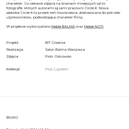
charakter. Co ciekawe zdjęcia na ścianach mniejszych sal to
fotografie, których autorami są sami pracowni Circle K. Nowa
siedziba Circle K to przestrzeń nowoczesna, dostosowana do potrzeb
użytkowników, podkreślająca charakter firmy.
W projekcie wykorzystano
Meble BALMA
oraz
Meble NOTI
.
Projekt:
BIT Creative
Realizacja:
Salon Balma Warszawa
Zdjęcia:
Piotr Ostrowski
Kolekcje:
Plus
J_system
BIURO