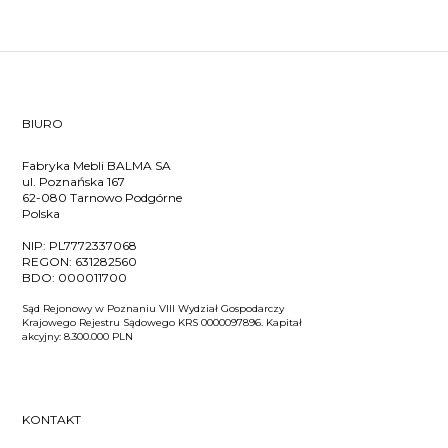
BIURO
Fabryka Mebli BALMA SA
ul. Poznańska 167
62-080 Tarnowo Podgórne
Polska
NIP:
PL7772337068
REGON:
631282560
BDO:
000011700
Sąd Rejonowy w Poznaniu VIII Wydział Gospodarczy
Krajowego Rejestru Sądowego KRS 0000097896. Kapitał
akcyjny: 8.300.000 PLN
KONTAKT