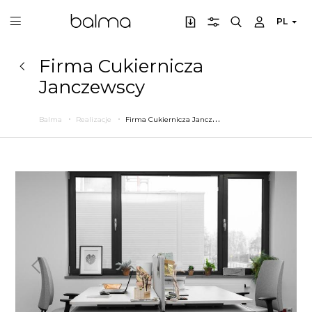
PL
Firma Cukiernicza
Janczewscy
F
irma Cukiernicza Janczewscy
Balma
Realizacje
Poprzedni
Następny