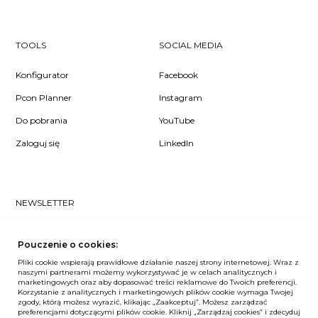
TOOLS
SOCIAL MEDIA
Konfigurator
Facebook
Pcon Planner
Instagram
Do pobrania
YouTube
Zaloguj się
LinkedIn
NEWSLETTER
Czy chcesz dowiedzieć się pierwsza/-y co u nas słychać? Zapisz
się do naszego #nospam newslettera!
Pouczenie o cookies:
Pliki cookie wspierają prawidłowe działanie naszej strony internetowej. Wraz z
ZAPISZ MNIE
naszymi partnerami możemy wykorzystywać je w celach analitycznych i
marketingowych oraz aby dopasować treści reklamowe do Twoich preferencji.
Korzystanie z analitycznych i marketingowych plików cookie wymaga Twojej
zgody, którą możesz wyrazić, klikając „Zaakceptuj”. Możesz zarządzać
preferencjami dotyczącymi plików cookie. Kliknij „Zarządzaj cookies” i zdecyduj