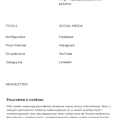
pytania
TOOLS
SOCIAL MEDIA
Konfigurator
Facebook
Pcon Planner
Instagram
Do pobrania
YouTube
Zaloguj się
LinkedIn
NEWSLETTER
Czy chcesz dowiedzieć się pierwsza/-y co u nas słychać? Zapisz
się do naszego #nospam newslettera!
Pouczenie o cookies:
Pliki cookie wspierają prawidłowe działanie naszej strony internetowej. Wraz z
ZAPISZ MNIE
naszymi partnerami możemy wykorzystywać je w celach analitycznych i
marketingowych oraz aby dopasować treści reklamowe do Twoich preferencji.
Korzystanie z analitycznych i marketingowych plików cookie wymaga Twojej