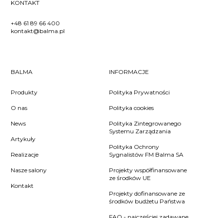
KONTAKT
+48 61 89 66 400
kontakt@balma.pl
BALMA
INFORMACJE
Produkty
Polityka Prywatności
O nas
Polityka cookies
News
Polityka Zintegrowanego
Systemu Zarządzania
Artykuły
Polityka Ochrony
Realizacje
Sygnalistów FM Balma SA
Nasze salony
Projekty współfinansowane
ze środków UE
Kontakt
Projekty dofinansowane ze
środków budżetu Państwa
FAQ - najczęściej zadawane