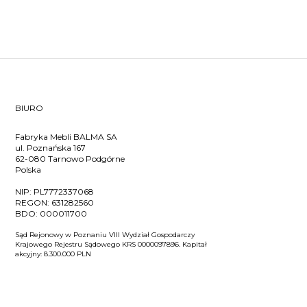
BIURO
Fabryka Mebli BALMA SA
ul. Poznańska 167
62-080 Tarnowo Podgórne
Polska
NIP:
PL7772337068
REGON:
631282560
BDO:
000011700
Sąd Rejonowy w Poznaniu VIII Wydział Gospodarczy
Krajowego Rejestru Sądowego KRS 0000097896. Kapitał
akcyjny: 8.300.000 PLN