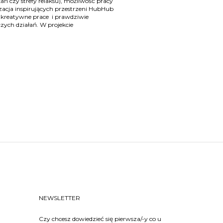
ń czy strefy relaksu), możliwość pracy
izacja inspirujących przestrzeni HubHub
ą kreatywne prace i prawdziwie
ych działań. W projekcie
NEWSLETTER
Czy chcesz dowiedzieć się pierwsza/-y co u