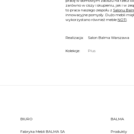
pracę w domowym zaciszu na rzecz cowo
zarówno w ciszy i skupieniu, jak i w z
to praca naszego zespołu z
Salonu Bal
innowacyjne pomysły. Dużo mebli mięk
wykorzystano również meble
NOTI
.
Realizacja:
Salon Balma Warszawa
Kolekcje:
Plus
BIURO
BALMA
Fabryka Mebli BALMA SA
Produkty