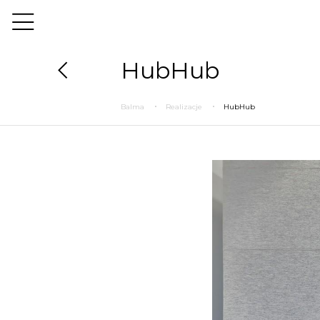
HubHub
Balma
Realizacje
HubHub