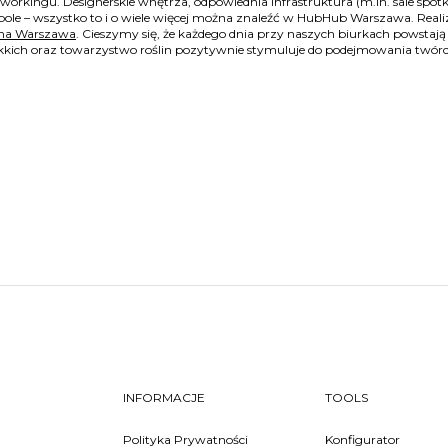
rkingu. Designerskie wnętrza, odpowiednia infrastruktura (m.in. sale spotka
espole – wszystko to i o wiele więcej można znaleźć w HubHub Warszawa. Real
ma Warszawa
. Cieszymy się, że każdego dnia przy naszych biurkach powstaj
kich oraz towarzystwo roślin pozytywnie stymuluje do podejmowania twórcz
INFORMACJE
TOOLS
Polityka Prywatności
Konfigurator