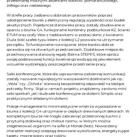
przełamanej mocnymi akcentami kolorów: pomarańczowego,
żółtego oraz niebieskiego.
W strefie pracy zadbano o dobrostan pracowników poprzez
udostępnienie biurek z elektryczną regulacją wysokości oraz budek
akustycznych. Pojedyncze stanowiska pracy zostały zbudowane w
oparciu o biurka G4, funkcjonalne kontenery podbiurkowe K2, ścianki
ETUM oraz szafy Woo z nadstawkami w postaci donic z kwiatami.
Duża ilość szafek typu lokers z kolekcji L2 pozwala na utrzymanie
porządku. To funkcjonalne rozwiązanie, które bardzo dobrze
sprawdza się na otwartych przestrzeniach. Dodatkowe miejsce do
przechowywania stanowią regały Balma STEPPS, które oprócz
swojej podstawowej funkcji świetnie sprawdzają się jako element
wizualnie wydzielający poszczególne przestrzenie pracy.
Salki konferencyjne, które dla usprawnienia codziennej komunikacji
zostały nazwane największymi warszawskimi dzielnicami jak np.:
„Wola” czy „Ochota” stanowią bezpośrednią odpowiedź na bieżące
potrzeby firmy. Stąd w ramach projektu znajdziemy zarówno mini
salki spotkań, jak i duże sale konferencyjne ze stołami Simplic oraz
praktycznymi składanymi stołami.
Pokoje managerskie to minimalistyczne wnętrza wyposażone w
biurka z kolekcji G4 utrzymane w ciepłych drewnianych dekorach. W
kompletnym biurze nie mogło zabraknąć przestronnej kuchni z
przytulną stołówką oraz chillout roomu, w którym można
zregenerować organizm na sofie Le Monde (Noti). Nowoczesny
charakter realizacji ocieplają drewniane wykończenia, energetyzujące
tapety, mocne kolory oraz rośliny.