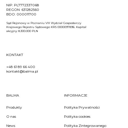
NIP:
PL7772337068
REGON:
631282560
BDO:
000011700
Sąd Rejonowy w Poznaniu VIII Wydział Gospodarczy
Krajowego Rejestru Sądowego KRS 0000097896. Kapitał
akcyjny: 8.300.000 PLN
KONTAKT
+48 61 89 66 400
kontakt@balma.pl
BALMA
INFORMACJE
Produkty
Polityka Prywatności
O nas
Polityka cookies
News
Polityka Zintegrowanego