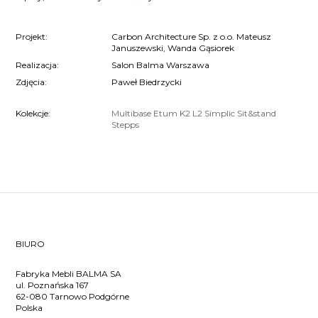
Projekt:
Carbon Architecture Sp. z o.o. Mateusz
Januszewski, Wanda Gąsiorek
Realizacja:
Salon Balma Warszawa
Zdjęcia:
Paweł Biedrzycki
Kolekcje:
Multibase
Etum
K2
L2
Simplic
Sit&stand
Stepps
BIURO
Fabryka Mebli BALMA SA
ul. Poznańska 167
62-080 Tarnowo Podgórne
Polska