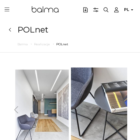
PL
POLnet
Balma
Realizacje
POLnet
Poprzedni
Następny