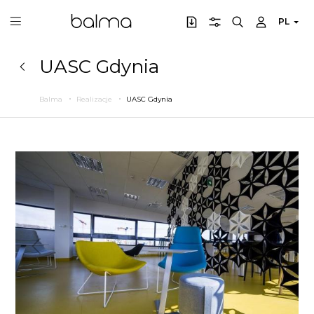
PL
UASC Gdynia
Balma
Realizacje
UASC Gdynia
Poprzedni
Następny