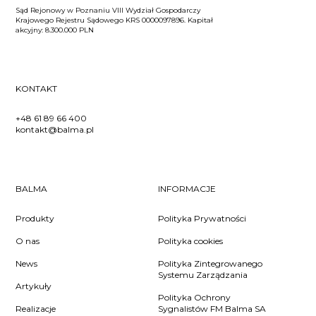
Sąd Rejonowy w Poznaniu VIII Wydział Gospodarczy
Krajowego Rejestru Sądowego KRS 0000097896. Kapitał
akcyjny: 8.300.000 PLN
KONTAKT
+48 61 89 66 400
kontakt@balma.pl
BALMA
INFORMACJE
Produkty
Polityka Prywatności
O nas
Polityka cookies
News
Polityka Zintegrowanego
Systemu Zarządzania
Artykuły
Polityka Ochrony
Realizacje
Sygnalistów FM Balma SA