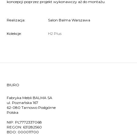
koncepcji poprzez projekt wykonawczy aż do montażu.
Realizacja:
Salon Balma Warszawa
Kolekcje:
H2
Plus
BIURO
Fabryka Mebli BALMA SA
ul. Poznańska 167
62-080 Tarnowo Podgórne
Polska
NIP:
PL7772337068
REGON:
631282560
BDO:
000011700