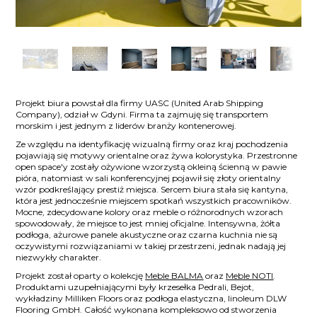
Projekt biura powstał dla firmy UASC (United Arab Shipping
Company), odział w Gdyni. Firma ta zajmuję się transportem
morskim i jest jednym z liderów branży kontenerowej.
Ze względu na identyfikację wizualną firmy oraz kraj pochodzenia
pojawiają się motywy orientalne oraz żywa kolorystyka. Przestronne
open space'y zostały ożywione wzorzystą okleiną ścienną w pawie
pióra, natomiast w sali konferencyjnej pojawił się złoty orientalny
wzór podkreślający prestiż miejsca. Sercem biura stała się kantyna,
która jest jednocześnie miejscem spotkań wszystkich pracowników.
Mocne, zdecydowane kolory oraz meble o różnorodnych wzorach
spowodowały, że miejsce to jest mniej oficjalne. Intensywna, żółta
podłoga, ażurowe panele akustyczne oraz czarna kuchnia nie są
oczywistymi rozwiązaniami w takiej przestrzeni, jednak nadają jej
niezwykły charakter.
Projekt został oparty o kolekcję
Meble BALMA
oraz
Meble NOTI
.
Produktami uzupełniającymi były krzesełka Pedrali, Bejot,
wykładziny Milliken Floors oraz podłoga elastyczna, linoleum DLW
Flooring GmbH. Całość wykonana kompleksowo od stworzenia