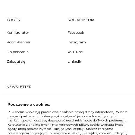
TOOLS
SOCIAL MEDIA
Konfigurator
Facebook
Pcon Planner
Instagram
Do pobrania
YouTube
Zaloguj się
LinkedIn
NEWSLETTER
Czy chcesz dowiedzieć się pierwsza/-y co u nas słychać? Zapisz
się do naszego #nospam newslettera!
Pouczenie o cookies:
Pliki cookie wspierają prawidłowe działanie naszej strony internetowej. Wraz z
ZAPISZ MNIE
naszymi partnerami możemy wykorzystywać je w celach analitycznych i
marketingowych oraz aby dopasować treści reklamowe do Twoich preferencji.
Korzystanie z analitycznych i marketingowych plików cookie wymaga Twojej
zgody, którą możesz wyrazić, klikając „Zaakceptuj”. Możesz zarządzać
preferencjami dotyczącymi plików cookie. Kliknij „Zarządzaj cookies” i zdecyduj