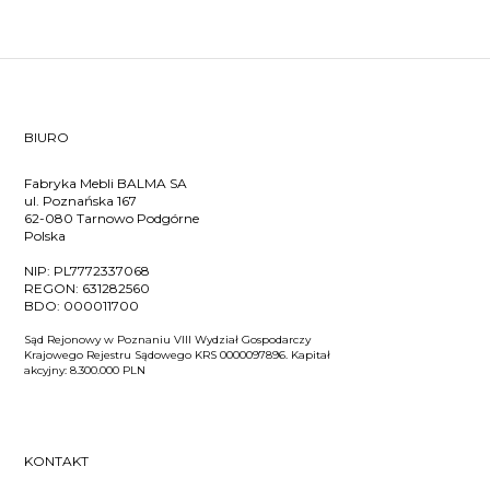
BIURO
Fabryka Mebli BALMA SA
ul. Poznańska 167
62-080 Tarnowo Podgórne
Polska
NIP:
PL7772337068
REGON:
631282560
BDO:
000011700
Sąd Rejonowy w Poznaniu VIII Wydział Gospodarczy
Krajowego Rejestru Sądowego KRS 0000097896. Kapitał
akcyjny: 8.300.000 PLN
KONTAKT