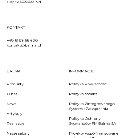
akcyjny: 8.300.000 PLN
KONTAKT
+48 61 89 66 400
kontakt@balma.pl
BALMA
INFORMACJE
Produkty
Polityka Prywatności
O nas
Polityka cookies
News
Polityka Zintegrowanego
Systemu Zarządzania
Artykuły
Polityka Ochrony
Realizacje
Sygnalistów FM Balma SA
Nasze salony
Projekty współfinansowane