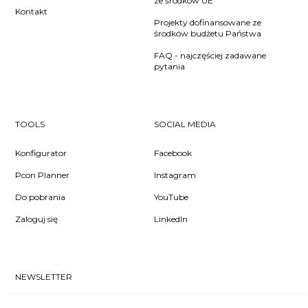
ze środków UE
Kontakt
Projekty dofinansowane ze
środków budżetu Państwa
FAQ - najczęściej zadawane
pytania
TOOLS
SOCIAL MEDIA
Konfigurator
Facebook
Pcon Planner
Instagram
Do pobrania
YouTube
Zaloguj się
LinkedIn
NEWSLETTER
Czy chcesz dowiedzieć się pierwsza/-y co u nas słychać? Zapisz