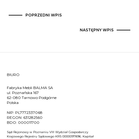
POPRZEDNI WPIS
NASTĘPNY WPIS
BIURO
Fabryka Mebli BALMA SA
ul. Poznańska 167
62-080 Tarnowo Podgórne
Polska
NIP:
PL7772337068
REGON:
631282560
BDO:
000011700
Sąd Rejonowy w Poznaniu VIII Wydział Gospodarczy
Krajowego Rejestru Sądowego KRS 0000097896. Kapitał