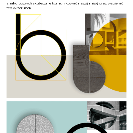
znaku pozwoli skutecznie komunikować naszą misję oraz wspierać
ten wizerunek.