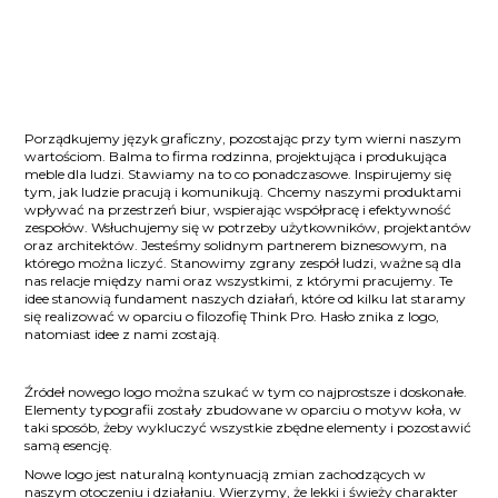
Porządkujemy język graficzny, pozostając przy tym wierni naszym
wartościom. Balma to firma rodzinna, projektująca i produkująca
meble dla ludzi. Stawiamy na to co ponadczasowe. Inspirujemy się
tym, jak ludzie pracują i komunikują. Chcemy naszymi produktami
wpływać na przestrzeń biur, wspierając współpracę i efektywność
zespołów. Wsłuchujemy się w potrzeby użytkowników, projektantów
oraz architektów. Jesteśmy solidnym partnerem biznesowym, na
którego można liczyć. Stanowimy zgrany zespół ludzi, ważne są dla
nas relacje między nami oraz wszystkimi, z którymi pracujemy. Te
idee stanowią fundament naszych działań, które od kilku lat staramy
się realizować w oparciu o filozofię Think Pro. Hasło znika z logo,
natomiast idee z nami zostają.
Źródeł nowego logo można szukać w tym co najprostsze i doskonałe.
Elementy typografii zostały zbudowane w oparciu o motyw koła, w
taki sposób, żeby wykluczyć wszystkie zbędne elementy i pozostawić
samą esencję.
Nowe logo jest naturalną kontynuacją zmian zachodzących w
naszym otoczeniu i działaniu. Wierzymy, że lekki i świeży charakter