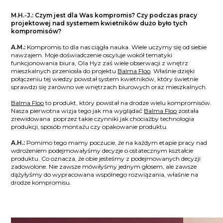
M.H.-J.: Czym jest dla Was kompromis? Czy podczas pracy
projektowej nad systemem kwietników dużo było tych
kompromisów?
A.M.:
Kompromis to dla nas ciągła nauka. Wiele uczymy się od siebie
nawzajem. Moje doświadczenie oscyluje wokół tematyki
funkcjonowania biura, Ola Hyz zaś wiele obserwacji z wnętrz
mieszkalnych przeniosła do projektu
Balma Floo
. Właśnie dzięki
połączeniu tej wiedzy powstał system kwietników, który świetnie
sprawdzi się zarówno we wnętrzach biurowych oraz mieszkalnych.
Balma Floo
to produkt, który powstał na drodze wielu kompromisów.
Nasza pierwotna wizja tego jak ma wyglądać
Balma Floo
została
zrewidowana poprzez takie czynniki jak chociażby technologia
produkcji, sposób montażu czy opakowanie produktu.
A.H.:
Pomimo tego mamy poczucie, że na każdym etapie pracy nad
wdrożeniem podejmowałyśmy decyzje o ostatecznym kształcie
produktu. Co oznacza, że obie jesteśmy z podejmowanych decyzji
zadowolone. Nie zawsze mówiłyśmy jednym głosem, ale zawsze
dążyłyśmy do wypracowana wspólnego rozwiązania, właśnie na
drodze kompromisu.