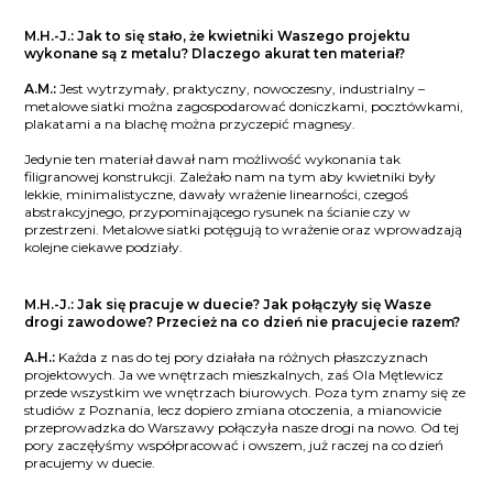
M.H.-J.: Jak to się stało, że kwietniki Waszego projektu
wykonane są z metalu? Dlaczego akurat ten materiał?
A.M.:
Jest wytrzymały, praktyczny, nowoczesny, industrialny –
metalowe siatki można zagospodarować doniczkami, pocztówkami,
plakatami a na blachę można przyczepić magnesy.
Jedynie ten materiał dawał nam możliwość wykonania tak
filigranowej konstrukcji. Zależało nam na tym aby kwietniki były
lekkie, minimalistyczne, dawały wrażenie linearności, czegoś
abstrakcyjnego, przypominającego rysunek na ścianie czy w
przestrzeni. Metalowe siatki potęgują to wrażenie oraz wprowadzają
kolejne ciekawe podziały.
M.H.-J.: Jak się pracuje w duecie? Jak połączyły się Wasze
drogi zawodowe? Przecież na co dzień nie pracujecie razem?
A.H.:
Każda z nas do tej pory działała na różnych płaszczyznach
projektowych. Ja we wnętrzach mieszkalnych, zaś Ola Mętlewicz
przede wszystkim we wnętrzach biurowych. Poza tym znamy się ze
studiów z Poznania, lecz dopiero zmiana otoczenia, a mianowicie
przeprowadzka do Warszawy połączyła nasze drogi na nowo. Od tej
pory zaczęłyśmy współpracować i owszem, już raczej na co dzień
pracujemy w duecie.