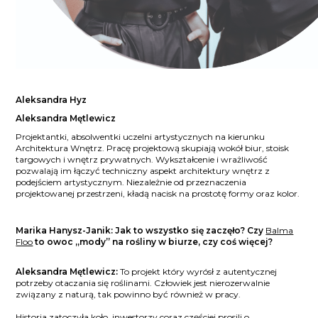
Aleksandra Hyz
Aleksandra Mętlewicz
Projektantki, absolwentki uczelni artystycznych na kierunku
Architektura Wnętrz. Pracę projektową skupiają wokół biur, stoisk
targowych i wnętrz prywatnych. Wykształcenie i wrażliwość
pozwalają im łączyć techniczny aspekt architektury wnętrz z
podejściem artystycznym. Niezależnie od przeznaczenia
projektowanej przestrzeni, kładą nacisk na prostotę formy oraz kolor.
Marika Hanysz-Janik: Jak to wszystko się zaczęło? Czy
Balma
Floo
to owoc „mody” na rośliny w biurze, czy coś więcej?
Aleksandra Mętlewicz:
To projekt który wyrósł z autentycznej
potrzeby otaczania się roślinami. Człowiek jest nierozerwalnie
związany z naturą, tak powinno być również w pracy.
Historia zatoczyła koło, inwestorzy coraz częściej prosili o