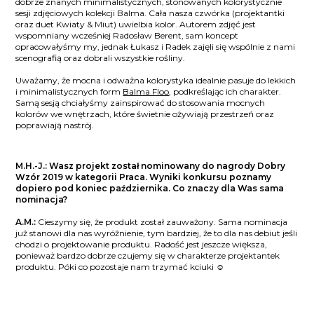
dobrze znanych minimalistycznych, stonowanych kolorystycznie
sesji zdjęciowych kolekcji Balma. Cała nasza czwórka (projektantki
oraz duet Kwiaty & Miut) uwielbia kolor. Autorem zdjęć jest
wspomniany wcześniej Radosław Berent, sam koncept
opracowałyśmy my, jednak Łukasz i Radek zajęli się wspólnie z nami
scenografią oraz dobrali wszystkie rośliny.
Uważamy, że mocna i odważna kolorystyka idealnie pasuje do lekkich
i minimalistycznych form
Balma Floo
, podkreślając ich charakter.
Samą sesją chciałyśmy zainspirować do stosowania mocnych
kolorów we wnętrzach, które świetnie ożywiają przestrzeń oraz
poprawiają nastrój.
M.H.-J.: Wasz projekt został nominowany do nagrody Dobry
Wzór 2019 w kategorii Praca. Wyniki konkursu poznamy
dopiero pod koniec października. Co znaczy dla Was sama
nominacja?
A.M.:
Cieszymy się, że produkt został zauważony. Sama nominacja
już stanowi dla nas wyróżnienie, tym bardziej, że to dla nas debiut jeśli
chodzi o projektowanie produktu. Radość jest jeszcze większa,
ponieważ bardzo dobrze czujemy się w charakterze projektantek
produktu. Póki co pozostaje nam trzymać kciuki ☺