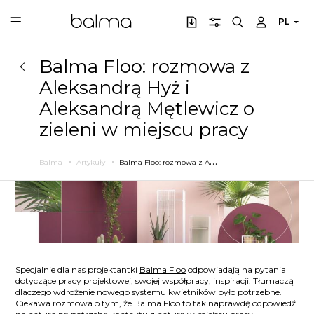
PL
Balma Floo: rozmowa z
Aleksandrą Hyż i
Aleksandrą Mętlewicz o
zieleni w miejscu pracy
B
alma Floo: rozmowa z Aleksandrą Hyż i Aleksandrą Mętlewicz o zieleni w miejscu pracy
Balma
Artykuły
Specjalnie dla nas projektantki
Balma Floo
odpowiadają na pytania
dotyczące pracy projektowej, swojej współpracy, inspiracji. Tłumaczą
dlaczego wdrożenie nowego systemu kwietników było potrzebne.
Ciekawa rozmowa o tym, że Balma Floo to tak naprawdę odpowiedź