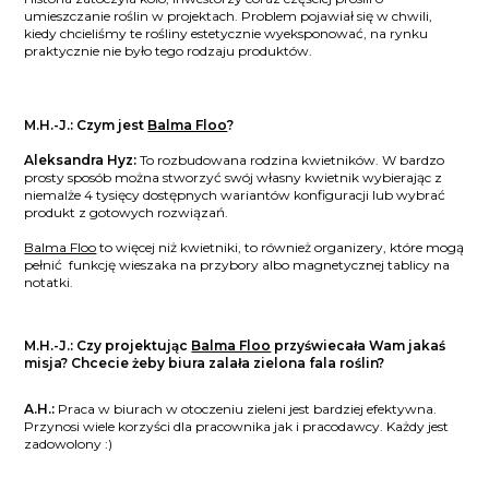
umieszczanie roślin w projektach. Problem pojawiał się w chwili,
kiedy chcieliśmy te rośliny estetycznie wyeksponować, na rynku
praktycznie nie było tego rodzaju produktów.
M.H.-J.: Czym jest
Balma Floo
?
Aleksandra Hyz:
To rozbudowana rodzina kwietników. W bardzo
prosty sposób można stworzyć swój własny kwietnik wybierając z
niemalże 4 tysięcy dostępnych wariantów konfiguracji lub wybrać
produkt z gotowych rozwiązań.
Balma Floo
to więcej niż kwietniki, to również organizery, które mogą
pełnić funkcję wieszaka na przybory albo magnetycznej tablicy na
notatki.
M.H.-J.: Czy projektując
Balma Floo
przyświecała Wam jakaś
misja? Chcecie żeby biura zalała zielona fala roślin?
A.H.:
Praca w biurach w otoczeniu zieleni jest bardziej efektywna.
Przynosi wiele korzyści dla pracownika jak i pracodawcy. Każdy jest
zadowolony :)