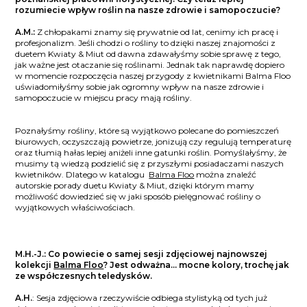
rozumiecie wpływ roślin na nasze zdrowie i samopoczucie?
A.M.:
Z chłopakami znamy się prywatnie od lat, cenimy ich pracę i
profesjonalizm. Jeśli chodzi o rośliny to dzięki naszej znajomości z
duetem Kwiaty & Miut od dawna zdawałyśmy sobie sprawę z tego,
jak ważne jest otaczanie się roślinami. Jednak tak naprawdę dopiero
w momencie rozpoczęcia naszej przygody z kwietnikami Balma Floo
uświadomiłyśmy sobie jak ogromny wpływ na nasze zdrowie i
samopoczucie w miejscu pracy mają rośliny.
Poznałyśmy rośliny, które są wyjątkowo polecane do pomieszczeń
biurowych, oczyszczają powietrze, jonizują czy regulują temperaturę
oraz tłumią hałas lepiej aniżeli inne gatunki roślin. Pomyślałyśmy, że
musimy tą wiedzą podzielić się z przyszłymi posiadaczami naszych
kwietników. Dlatego w katalogu
Balma Floo
można znaleźć
autorskie porady duetu Kwiaty & Miut, dzięki którym mamy
możliwość dowiedzieć się w jaki sposób pielęgnować rośliny o
wyjątkowych właściwościach.
M.H.-J.: Co powiecie o samej sesji zdjęciowej najnowszej
kolekcji
Balma Floo
? Jest odważna… mocne kolory, trochę jak
ze współczesnych teledysków.
A.H.
: Sesja zdjęciowa rzeczywiście odbiega stylistyką od tych już