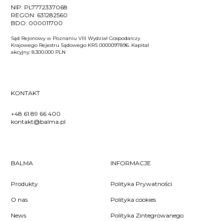
NIP:
PL7772337068
REGON:
631282560
BDO:
000011700
Sąd Rejonowy w Poznaniu VIII Wydział Gospodarczy
Krajowego Rejestru Sądowego KRS 0000097896. Kapitał
akcyjny: 8.300.000 PLN
KONTAKT
+48 61 89 66 400
kontakt@balma.pl
BALMA
INFORMACJE
Produkty
Polityka Prywatności
O nas
Polityka cookies
News
Polityka Zintegrowanego