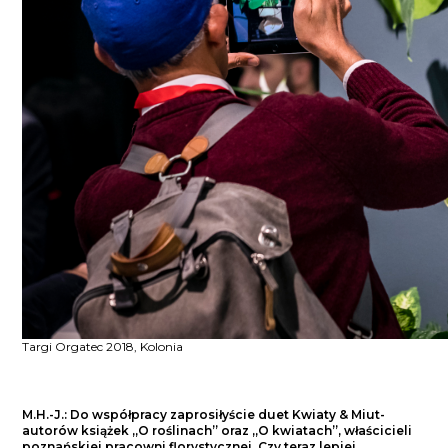
Targi Orgatec 2018, Kolonia
M.H.-J.: Do współpracy zaprosiłyście duet Kwiaty & Miut-
autorów książek „O roślinach” oraz „O kwiatach”, właścicieli
poznańskiej pracowni florystycznej. Czy teraz lepiej