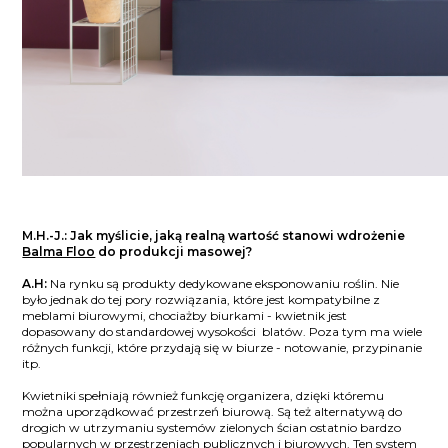
M.H.-J.: Jak myślicie, jaką realną wartość stanowi wdrożenie
Balma Floo
do produkcji masowej?
A.H:
Na rynku są produkty dedykowane eksponowaniu roślin. Nie
było jednak do tej pory rozwiązania, które jest kompatybilne z
meblami biurowymi, chociażby biurkami - kwietnik jest
dopasowany do standardowej wysokości blatów. Poza tym ma wiele
różnych funkcji, które przydają się w biurze - notowanie, przypinanie
itp.
Kwietniki spełniają również funkcję organizera, dzięki któremu
można uporządkować przestrzeń biurową. Są też alternatywą do
drogich w utrzymaniu systemów zielonych ścian ostatnio bardzo
popularnych w przestrzeniach publicznych i biurowych. Ten system