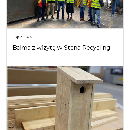
20|03|2025
Balma z wizytą w Stena Recycling