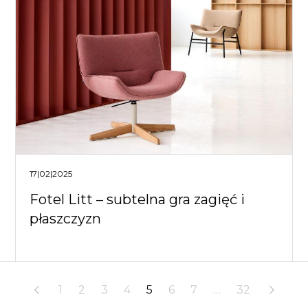
17|02|2025
Fotel Litt – subtelna gra zagięć i
płaszczyzn
1
2
3
4
5
6
7
…
32