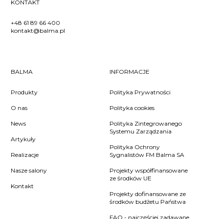
KONTAKT
+48 61 89 66 400
kontakt@balma.pl
BALMA
INFORMACJE
Produkty
Polityka Prywatności
O nas
Polityka cookies
News
Polityka Zintegrowanego
Systemu Zarządzania
Artykuły
Polityka Ochrony
Realizacje
Sygnalistów FM Balma SA
Nasze salony
Projekty współfinansowane
ze środków UE
Kontakt
Projekty dofinansowane ze
środków budżetu Państwa
FAQ - najczęściej zadawane