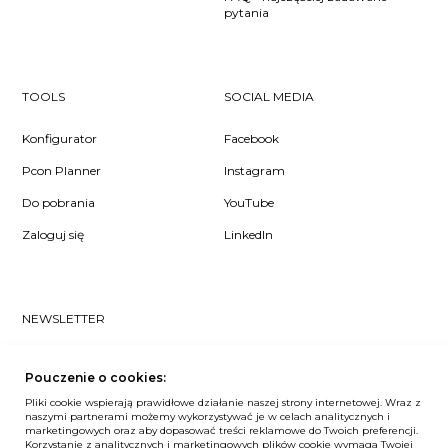
pytania
TOOLS
SOCIAL MEDIA
Konfigurator
Facebook
Pcon Planner
Instagram
Do pobrania
YouTube
Zaloguj się
LinkedIn
NEWSLETTER
Czy chcesz dowiedzieć się pierwsza/-y co u nas słychać? Zapisz
się do naszego #nospam newslettera!
Pouczenie o cookies:
Pliki cookie wspierają prawidłowe działanie naszej strony internetowej. Wraz z
ZAPISZ MNIE
naszymi partnerami możemy wykorzystywać je w celach analitycznych i
marketingowych oraz aby dopasować treści reklamowe do Twoich preferencji.
Korzystanie z analitycznych i marketingowych plików cookie wymaga Twojej