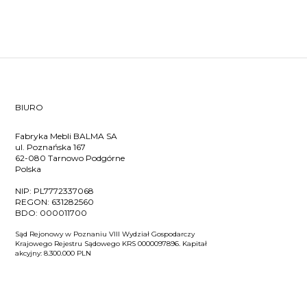
BIURO
Fabryka Mebli BALMA SA
ul. Poznańska 167
62-080 Tarnowo Podgórne
Polska
NIP:
PL7772337068
REGON:
631282560
BDO:
000011700
Sąd Rejonowy w Poznaniu VIII Wydział Gospodarczy
Krajowego Rejestru Sądowego KRS 0000097896. Kapitał
akcyjny: 8.300.000 PLN