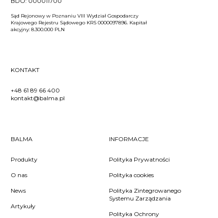
BDO:
000011700
Sąd Rejonowy w Poznaniu VIII Wydział Gospodarczy
Krajowego Rejestru Sądowego KRS 0000097896. Kapitał
akcyjny: 8.300.000 PLN
KONTAKT
+48 61 89 66 400
kontakt@balma.pl
BALMA
INFORMACJE
Produkty
Polityka Prywatności
O nas
Polityka cookies
News
Polityka Zintegrowanego
Systemu Zarządzania
Artykuły
Polityka Ochrony