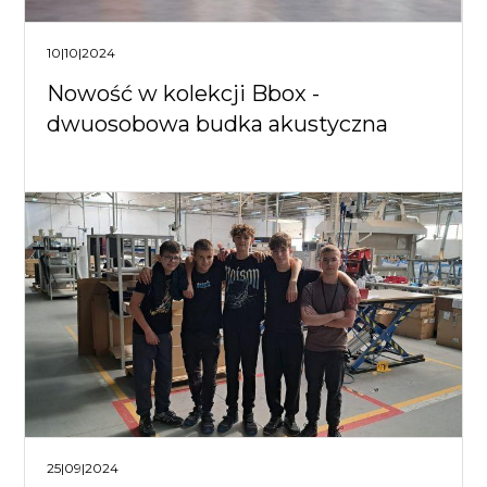
10|10|2024
Nowość w kolekcji Bbox -
dwuosobowa budka akustyczna
25|09|2024