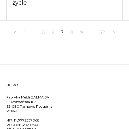
życie
1
…
5
6
7
8
9
…
32
BIURO
Fabryka Mebli BALMA SA
ul. Poznańska 167
62-080 Tarnowo Podgórne
Polska
NIP:
PL7772337068
REGON:
631282560