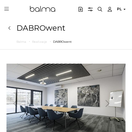
PL
DABROwent
Balma
Realizacje
DABROwent
Poprzedni
Następny