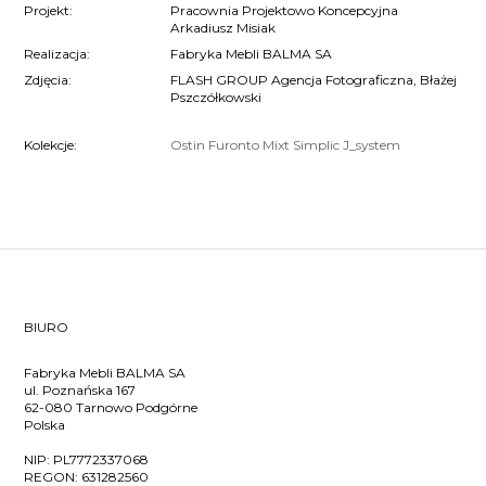
Projekt:
Pracownia Projektowo Koncepcyjna
Arkadiusz Misiak
Realizacja:
Fabryka Mebli BALMA SA
Zdjęcia:
FLASH GROUP Agencja Fotograficzna, Błażej
Pszczółkowski
Kolekcje:
Ostin
Furonto
Mixt
Simplic
J_system
BIURO
Fabryka Mebli BALMA SA
ul. Poznańska 167
62-080 Tarnowo Podgórne
Polska
NIP:
PL7772337068
REGON:
631282560