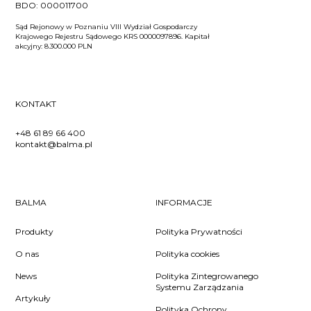
BDO:
000011700
Sąd Rejonowy w Poznaniu VIII Wydział Gospodarczy
Krajowego Rejestru Sądowego KRS 0000097896. Kapitał
akcyjny: 8.300.000 PLN
KONTAKT
+48 61 89 66 400
kontakt@balma.pl
BALMA
INFORMACJE
Produkty
Polityka Prywatności
O nas
Polityka cookies
News
Polityka Zintegrowanego
Systemu Zarządzania
Artykuły
Polityka Ochrony