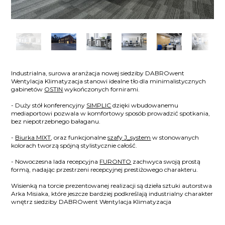
Industrialna, surowa aranżacja nowej siedziby DABROwent
Wentylacja Klimatyzacja stanowi idealne tło dla minimalistycznych
gabinetów
OSTIN
wykończonych fornirami.
- Duży stół konferencyjny
SIMPLIC
dzięki wbudowanemu
mediaportowi pozwala w komfortowy sposób prowadzić spotkania,
bez niepotrzebnego bałaganu.
-
Biurka MIXT
, oraz funkcjonalne
szafy J_system
w stonowanych
kolorach tworzą spójną stylistycznie całość.
- Nowoczesna lada recepcyjna
FURONTO
zachwyca swoją prostą
formą, nadając przestrzeni recepcyjnej prestiżowego charakteru.
Wisienką na torcie prezentowanej realizacji są dzieła sztuki autorstwa
Arka Misiaka, które jeszcze bardziej podkreślają industrialny charakter
wnętrz siedziby DABROwent Wentylacja Klimatyzacja