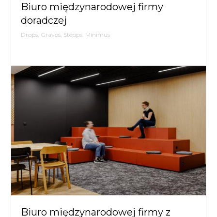
Dignis,
Biuro międzynarodowej firmy
Simplic
doradczej
Drops, Gravos, Stepps, Minimus
Kanc
Multiba
Biuro międzynarodowej firmy z