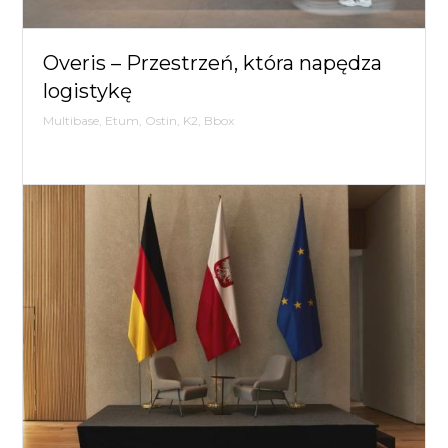
Overis – Przestrzeń, która napędza
Kan
logistykę
Dignis,
Stepps
Multibase, Etum, Ostin, K2, Bbox