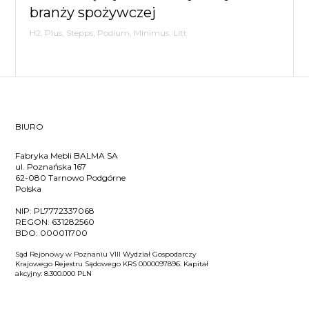
branży spożywczej
H2, Plus, Stepps, Podium, Minimus, Litt
BIURO
Fabryka Mebli BALMA SA
ul. Poznańska 167
62-080 Tarnowo Podgórne
Polska
NIP:
PL7772337068
REGON:
631282560
BDO:
000011700
Sąd Rejonowy w Poznaniu VIII Wydział Gospodarczy
Krajowego Rejestru Sądowego KRS 0000097896. Kapitał
akcyjny: 8.300.000 PLN