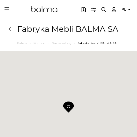
PL
Fabryka Mebli BALMA SA
F
abryka Mebli BALMA SA
Balma
Kontakt
Nasze salony