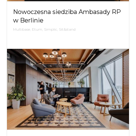
Flex
Nowoczesna siedziba Ambasady RP
Drops,
w Berlinie
Multibase, Etum, Simplic, Sit&stand
TZM