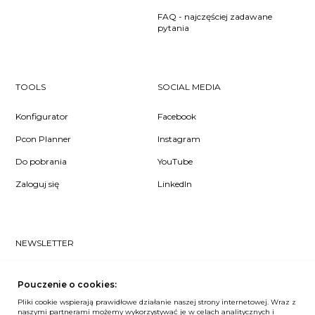
FAQ - najczęściej zadawane
pytania
TOOLS
SOCIAL MEDIA
Konfigurator
Facebook
Pcon Planner
Instagram
Do pobrania
YouTube
Zaloguj się
LinkedIn
NEWSLETTER
Czy chcesz dowiedzieć się pierwsza/-y co u nas słychać? Zapisz
się do naszego #nospam newslettera!
Pouczenie o cookies:
Pliki cookie wspierają prawidłowe działanie naszej strony internetowej. Wraz z
ZAPISZ MNIE
naszymi partnerami możemy wykorzystywać je w celach analitycznych i