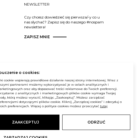
NEWSLETTER
Czy chcesz dowiedzieć się pierwsza/-y co u
nas słychać? Zapisz się do naszego #nospam
newslettera!
ZAPISZ MNIE
ouczenie o cookies:
© Balma. Wszelkie prawa zastrzeżone.
iki cookie wspierają prawidłowe działanie naszej strony internetowej. Wraz z
szymi partnerami możemy wykorzystywać je w celach analitycznych i
rketingowych oraz aby dopasować treści reklamowe do Twoich preferencji.
rzystanie z analitycznych i marketingowych plików cookie wymaga Twojej
ody, którą możesz wyrazić, klikając „Zaakceptuj”. Możesz zarządzać
eferencjami dotyczącymi plików cookie. Kliknij „Zarządzaj cookies” i zdecyduj o
oich preferencjach. Więcej o polityce cookies możesz przeczytać
tutaj
ZAAKCEPTUJ
ODRZUĆ
ZARZĄDZAJ COOKIES