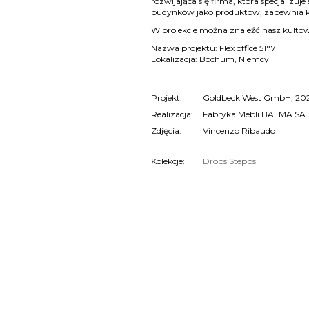
rozwijająca się firma, która specjalizu
budynków jako produktów, zapewnia kl
W projekcie można znaleźć nasz kultowy
Nazwa projektu: Flex office 51°7
Lokalizacja: Bochum, Niemcy
Projekt:
Goldbeck West GmbH, 20
Realizacja:
Fabryka Mebli BALMA SA
Zdjęcia:
Vincenzo Ribaudo
Kolekcje:
Drops
Stepps