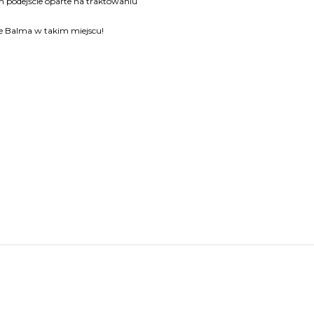
ch podejście oparte na traktowaniu
le Balma w takim miejscu!