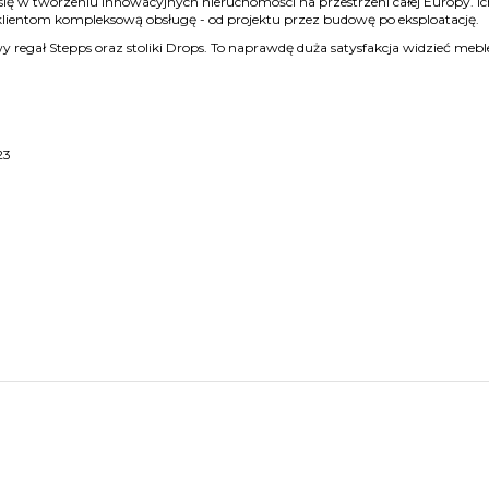
je się w tworzeniu innowacyjnych nieruchomości na przestrzeni całej Europy. I
ientom kompleksową obsługę - od projektu przez budowę po eksploatację.
 regał Stepps oraz stoliki Drops. To naprawdę duża satysfakcja widzieć meb
23