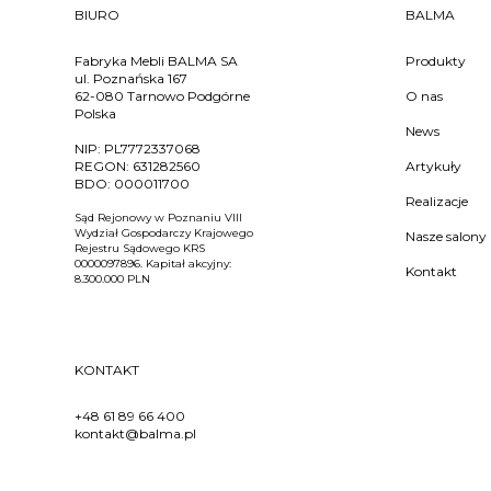
BIURO
BALMA
Fabryka Mebli BALMA SA
Produkty
ul. Poznańska 167
62-080 Tarnowo Podgórne
O nas
Polska
News
NIP:
PL7772337068
REGON:
631282560
Artykuły
BDO:
000011700
Realizacje
Sąd Rejonowy w Poznaniu VIII
Wydział Gospodarczy Krajowego
Nasze salony
Rejestru Sądowego KRS
0000097896. Kapitał akcyjny:
Kontakt
8.300.000 PLN
KONTAKT
+48 61 89 66 400
kontakt@balma.pl