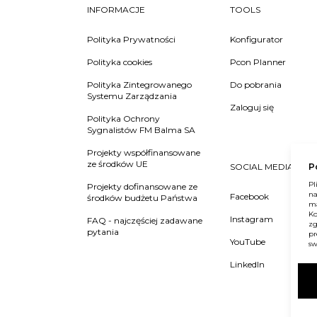
INFORMACJE
TOOLS
Polityka Prywatności
Konfigurator
Polityka cookies
Pcon Planner
Polityka Zintegrowanego
Do pobrania
Systemu Zarządzania
Zaloguj się
Polityka Ochrony
Sygnalistów FM Balma SA
Projekty współfinansowane
ze środków UE
SOCIAL MEDIA
P
Pl
Projekty dofinansowane ze
na
Facebook
środków budżetu Państwa
ma
Ko
Instagram
FAQ - najczęściej zadawane
zg
pytania
pr
YouTube
sw
LinkedIn