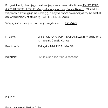
Projekt budynku i jego realizację przeprowadziła firma
JM STUDIO
ARCHITEKTONICZNE Magdalena Ignaczak, Jacek Kunca
. Obiekt bez
wątpienia zasługuje na uwagę, o czym może świadczyć to, że został
on wyróżniony statuetką TOP BUILDER 2018.
Więcej informacji o realizacji znajdziesz na
TP MAG
.
Projekt:
JM STUDIO ARCHITEKTONICZNE Magdalena
Ignaczak, Jacek Kunca
Realizacja:
Fabryka Mebli BALMA SA
Kolekcje:
H2
In
Ostin
K2
Mixt
J_system
BIURO
Fabryka Mebli BALMA SA