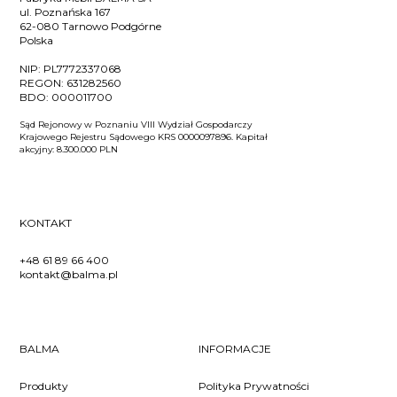
ul. Poznańska 167
62-080 Tarnowo Podgórne
Polska
NIP:
PL7772337068
REGON:
631282560
BDO:
000011700
Sąd Rejonowy w Poznaniu VIII Wydział Gospodarczy
Krajowego Rejestru Sądowego KRS 0000097896. Kapitał
akcyjny: 8.300.000 PLN
KONTAKT
+48 61 89 66 400
kontakt@balma.pl
BALMA
INFORMACJE
Produkty
Polityka Prywatności