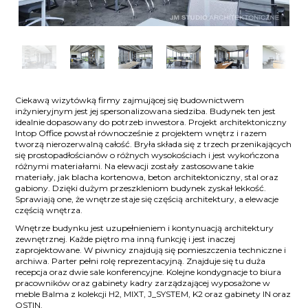
Ciekawą wizytówką firmy zajmującej się budownictwem
inżynieryjnym jest jej spersonalizowana siedziba. Budynek ten jest
idealnie dopasowany do potrzeb inwestora. Projekt architektoniczny
Intop Office powstał równocześnie z projektem wnętrz i razem
tworzą nierozerwalną całość. Bryła składa się z trzech przenikających
się prostopadłościanów o różnych wysokościach i jest wykończona
różnymi materiałami. Na elewacji zostały zastosowane takie
materiały, jak blacha kortenowa, beton architektoniczny, stal oraz
gabiony. Dzięki dużym przeszkleniom budynek zyskał lekkość.
Sprawiają one, że wnętrze staje się częścią architektury, a elewacje
częścią wnętrza.
Wnętrze budynku jest uzupełnieniem i kontynuacją architektury
zewnętrznej. Każde piętro ma inną funkcję i jest inaczej
zaprojektowane. W piwnicy znajdują się pomieszczenia techniczne i
archiwa. Parter pełni rolę reprezentacyjną. Znajduje się tu duża
recepcja oraz dwie sale konferencyjne. Kolejne kondygnacje to biura
pracowników oraz gabinety kadry zarządzającej wyposażone w
meble Balma z kolekcji H2, MIXT, J_SYSTEM, K2 oraz gabinety IN oraz
OSTIN.