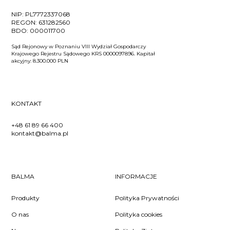
NIP:
PL7772337068
REGON:
631282560
BDO:
000011700
Sąd Rejonowy w Poznaniu VIII Wydział Gospodarczy
Krajowego Rejestru Sądowego KRS 0000097896. Kapitał
akcyjny: 8.300.000 PLN
KONTAKT
+48 61 89 66 400
kontakt@balma.pl
BALMA
INFORMACJE
Produkty
Polityka Prywatności
O nas
Polityka cookies