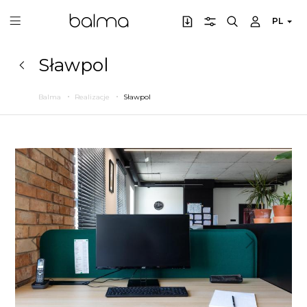
PL
Sławpol
Balma
Realizacje
Sławpol
Poprzedni
Następny