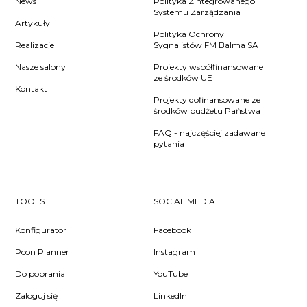
News
Polityka Zintegrowanego
Systemu Zarządzania
Artykuły
Polityka Ochrony
Realizacje
Sygnalistów FM Balma SA
Nasze salony
Projekty współfinansowane
ze środków UE
Kontakt
Projekty dofinansowane ze
środków budżetu Państwa
FAQ - najczęściej zadawane
pytania
TOOLS
SOCIAL MEDIA
Konfigurator
Facebook
Pcon Planner
Instagram
Do pobrania
YouTube
Zaloguj się
LinkedIn