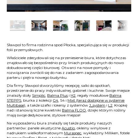
Sławpol to firma rodzinna spod Płocka, specjalizująca się w produkcji
folii przemysłowych.
Właściciele zdecydowali się na przeniesienie biura, które dotychczas
znajdowało się bezpośrednio przy liniach produkcyjnych do nowo
dobudowanej części biurowej. Otwarci na nowe pomysły i
rozwiązania zwrócili się do nas z zadaniem zagospodarowania
parteru i piętra nowego budynku.
Dla firmy Sławpol stworzyliśmy recepcję, salki do spotkań,
przestrzenie do pracy indywidualnej, gabinet i kuchnie. Swoje miejsce
znalazły stoły
Simplic
,
Balma Plus
i
H2
, regały modułowe
Balma
STEPPS
, biurka z kolekcji
G4
, S4 i
Mixt (teraz dostępne w systemie
Multibase)
, a także szafki i lokersy z systemów
J_system
i
L2
. Kropkę
nad i stanowią liczne kwietniki
Balma FLOO
, dzięki którym rośliny
mają swoje dedykowane, stylowe miejsce!
Na wyposażeniu biura znalazły się także produkty naszych
partnerów: panele akustyczne
Acustio
, okleiny winylowe z
nadrukiem wielkoformatowym
Muraspec
, wykładziny Milliken, fotele
biurowe
Profim
i
Bejot
, a także sofy i fotele
Noti
.