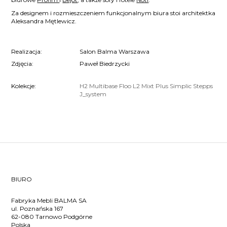
Za designem i rozmieszczeniem funkcjonalnym biura stoi architektka
Aleksandra Mętlewicz.
Realizacja:
Salon Balma Warszawa
Zdjęcia:
Paweł Biedrzycki
Kolekcje:
H2
Multibase
Floo
L2
Mixt
Plus
Simplic
Stepps
J_system
BIURO
Fabryka Mebli BALMA SA
ul. Poznańska 167
62-080 Tarnowo Podgórne
Polska