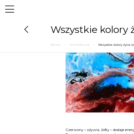
Wszystkie kolory ż
Balma
ArticleRecord
Wszystkie kolory życia (w
Czerwony – ożywia, żółty – dodaje ener