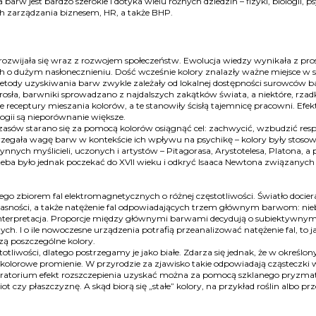
 jest bardzo szerokie i dotyka wielu różnych dziedzin – fizyki, biologii, psych
iach zarządzania biznesem, HR, a także BHP.
ozwijała się wraz z rozwojem społeczeństw. Ewolucja wiedzy wynikała z pros
 o dużym nasłonecznieniu. Dość wcześnie kolory znalazły ważne miejsce w s
 metody uzyskiwania barw zwykle zależały od lokalnej dostępności surowców b
osła, barwniki sprowadzano z najdalszych zakątków świata, a niektóre, rzadk
receptury mieszania kolorów, a te stanowiły ścisłą tajemnicę pracowni. Efek
gii są nieporównanie większe.
czasów starano się za pomocą kolorów osiągnąć cel: zachwycić, wzbudzić res
trzegała wagę barw w kontekście ich wpływu na psychikę – kolory były stoso
łynnych myślicieli, uczonych i artystów – Pitagorasa, Arystotelesa, Platona, a
ba było jednak poczekać do XVII wieku i odkryć Isaaca Newtona związanych 
ego zbiorem fal elektromagnetycznych o różnej częstotliwości. Światło doci
 jasności, a także natężenie fal odpowiadających trzem głównym barwom: niebie
h interpretacja. Proporcje między głównymi barwami decydują o subiektywny
ch. I o ile nowoczesne urządzenia potrafią przeanalizować natężenie fal, to jak
idzą poszczególne kolory.
ęstotliwości, dlatego postrzegamy je jako białe. Zdarza się jednak, że w okreś
 kolorowe promienie. W przyrodzie za zjawisko takie odpowiadają cząsteczki
atorium efekt rozszczepienia uzyskać można za pomocą szklanego pryzmatu.
miot czy płaszczyznę. A skąd biorą się „stałe” kolory, na przykład roślin al