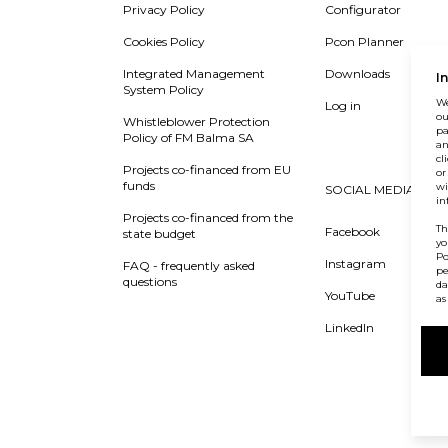
Privacy Policy
Configurator
Cookies Policy
Pcon Planner
Integrated Management
Downloads
I
System Policy
We
Log in
ou
Whistleblower Protection
pa
Policy of FM Balma SA
an
cl
Projects co-financed from EU
or
funds
wi
SOCIAL MEDIA
in
Projects co-financed from the
Th
Facebook
state budget
yo
Po
Instagram
FAQ - frequently asked
pe
questions
da
YouTube
as
LinkedIn