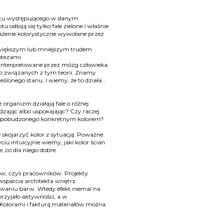
gmentu występującego w danym
 odbiją się tylko fale zielone i właśnie
wrażenie kolorystyczne wywołane przez
z większym lub mniejszym trudem
otezami.
 i interpretowane przez mózg człowieka.
no związanych z tym teorii. Znamy
eślonego stanu. I wiemy, że to działa…
 organizm działają fale o różnej
dzając albo uspokajając? Czy raczej
, pobudzonego konkretnym kolorem?
kojarzyć kolor z sytuacją. Poważne
u intuicyjnie wiemy, jaki kolor ścian
 co dla niego dobre.
w, czyli pracowników. Projekty
wsparcia architekta wnętrz
ływaniu barw. Wtedy efekt niemal na
rzyjało aktywności, a w
Kolorami i fakturą materiałów można