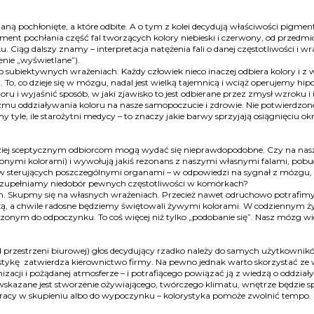
ostaną pochłonięte, a które odbite. A o tym z kolei decydują właściwości pi
ment pochłania część fal tworzących kolory niebieski i czerwony, od przedmiotu
 Ciąg dalszy znamy – interpretacja natężenia fali o danej częstotliwości i 
enie „wyświetlane”).
 subiektywnych wrażeniach. Każdy człowiek nieco inaczej odbiera kolory i 
 To, co dzieje się w mózgu, nadal jest wielką tajemnicą i wciąż operujemy hip
oloru i wyjaśnić sposób, w jaki zjawisko to jest odbierane przez zmysł wzroku
zmu oddziaływania koloru na nasze samopoczucie i zdrowie. Nie potwierdzo
 tyle, ile starożytni medycy – to znaczy jakie barwy sprzyjają osiągnięciu okr
 bardziej sceptycznym odbiorcom mogą wydać się nieprawdopodobne. Czy na nasz
ślonymi kolorami) i wywołują jakiś rezonans z naszymi własnymi falami, pobu
 sterujących poszczególnymi organami – w odpowiedzi na sygnał z mózgu
 uzupełniamy niedobór pewnych częstotliwości w komórkach?
 Skupmy się na własnych wrażeniach. Przecież nawet odruchowo potrafimy s
ą, a chwile radosne będziemy świętowali żywymi kolorami. W codziennym życi
nym do odpoczynku. To coś więcej niż tylko „podobanie się”. Nasz mózg wie,
 przestrzeni biurowej) głos decydujący rzadko należy do samych użytkownikó
rystykę zatwierdza kierownictwo firmy. Na pewno jednak warto skorzystać ze 
izacji i pożądanej atmosferze – i potrafiącego powiązać ją z wiedzą o oddzia
skazane jest stworzenie ożywiającego, twórczego klimatu, wnętrze będzie sp
acy w skupieniu albo do wypoczynku – kolorystyka pomoże zwolnić tempo. 