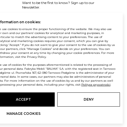
Want to be the first to know? Sign up to our
Newsletter.
SIGN IN
nformation on cookies:
 use cookies to ensure the proper functioning of the website. We may also use
r own and our partners’ cookies for analytical and marketing purposes, in
rticular to match the advertising content to your preferences. The use of
alytical and marketing cookies requires your consent, which you can give by
icking “Accept.” If you do not want to give your consent to the use of cookies by us
 our partners, click “Manage Cookies” and decide on your preferences. You can
© Balma. All rights reserved.
thdraw your consent at any time by changing your cookie preferences. For more
formation, visit the Privacy Policy.
e use of cookies for the purposes aforementioned is related to the processing of
ur personal data. Fabryka Mebli “BALMA” S.A. with the registered seat in Tarnowo
dgórne ul. Poznańska 167, 62-080 Tarnowo Podgórne is the administrator of your
rsonal data. In some cases, our partners may also be administrators of personal
ta. For more information on the use of cookies by us and by our partners as well
 processing your personal data, including your rights, visit
Polityce prywatności
.
ACCEPT
DENY
MANAGE COOKIES