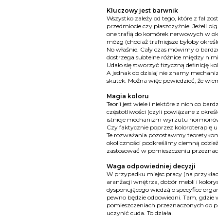
Kluczowy jest barwnik
Wszystko zależy od tego, które z fal z
przedmiocie czy płaszczyźnie. Jeżeli pig
one trafią do komórek nerwowych w oku.
mózg (chociaż trafniejsze byłoby określ
No właśnie. Cały czas mówimy o bardzo
dostrzega subtelne różnice między nimi.
Udało się stworzyć fizyczną definicję k
A jednak do dzisiaj nie znamy mechani
skutek. Można więc powiedzieć, że wiemy
Magia koloru
Teorii jest wiele i niektóre z nich co
częstotliwości (czyli powiązane z okre
istnieje mechanizm wyrzutu hormonów
Czy faktycznie poprzez koloroterapię
Te rozważania pozostawmy teoretykom.
okoliczności podkreślimy ciemną odzież
zastosować w pomieszczeniu przeznaczo
Waga odpowiedniej decyzji
W przypadku miejsc pracy (na przykład
aranżacji wnętrza, dobór mebli i kolo
dysponującego wiedzą o specyfice organ
pewno będzie odpowiedni. Tam, gdzie w
pomieszczeniach przeznaczonych do pr
uczynić cuda. To działa!