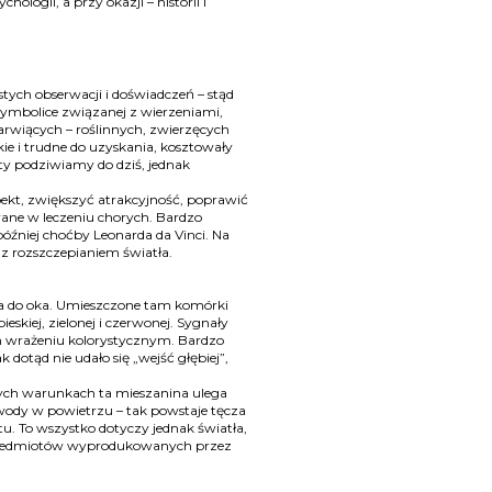
ologii, a przy okazji – historii i
tych obserwacji i doświadczeń – stąd
ymbolice związanej z wierzeniami,
arwiących – roślinnych, zwierzęcych
ie i trudne do uzyskania, kosztowały
ty podziwiamy do dziś, jednak
pekt, zwiększyć atrakcyjność, poprawić
wane w leczeniu chorych. Bardzo
 później choćby Leonarda da Vinci. Na
z rozszczepianiem światła.
era do oka. Umieszczone tam komórki
skiej, zielonej i czerwonej. Sygnały
m wrażeniu kolorystycznym. Bardzo
 dotąd nie udało się „wejść głębiej”,
lonych warunkach ta mieszanina ulega
 wody w powietrzu – tak powstaje tęcza
 To wszystko dotyczy jednak światła,
bo przedmiotów wyprodukowanych przez