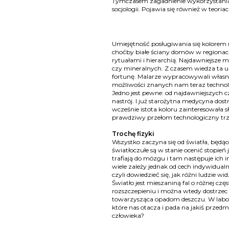
Tymczasem zagadnienie wykorzystania barw
socjologii. Pojawia się również w teor
Umiejętność posługiwania się kolorem r
choćby białe ściany domów w regionach
rytuałami i hierarchią. Najdawniejsze
czy mineralnych. Z czasem wiedza ta ur
fortunę. Malarze wypracowywali własne 
możliwości znanych nam teraz technolo
Jedno jest pewne: od najdawniejszych 
nastrój. I już starożytna medycyna dos
wcześnie istota koloru zainteresowała s
prawdziwy przełom technologiczny trze
Trochę fizyki
Wszystko zaczyna się od światła, będąc
światłoczułe są w stanie ocenić stopień
trafiają do mózgu i tam następuje ic
wiele zależy jednak od cech indywidualny
czyli dowiedzieć się, jak różni ludzie w
Światło jest mieszaniną fal o różnej cz
rozszczepieniu i można wtedy dostrzec
towarzysząca opadom deszczu. W labor
które nas otacza i pada na jakiś przed
człowieka?