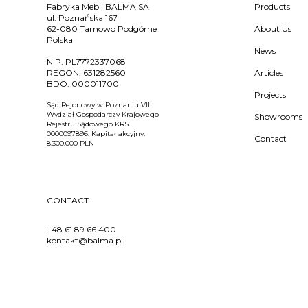
Fabryka Mebli BALMA SA
Products
ul. Poznańska 167
62-080 Tarnowo Podgórne
About Us
Polska
News
NIP:
PL7772337068
REGON:
631282560
Articles
BDO:
000011700
Projects
Sąd Rejonowy w Poznaniu VIII
Wydział Gospodarczy Krajowego
Showrooms
Rejestru Sądowego KRS
0000097896. Kapitał akcyjny:
Contact
8.300.000 PLN
CONTACT
+48 61 89 66 400
kontakt@balma.pl