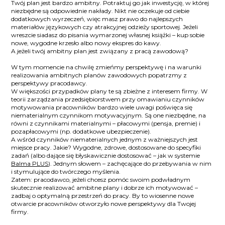
Twój plan jest bardzo ambitny. Potraktuj go jak inwestycję, w której
niezbędne są odpowiednie nakłady. Nikt nie oczekuje od ciebie
dodatkowych wyrzeczeń, więc masz prawo do najlepszych
materiałów językowych czy atrakcyjnej odzieży sportowej. Jeżeli
wreszcie siadasz do pisania wymarzonej własnej książki – kup sobie
nowe, wygodne krzesło albo nowy ekspres do kawy.
A jeżeli twój ambitny plan jest związany z pracą zawodową?
W tym momencie na chwilę zmieńmy perspektywę i na warunki
realizowania ambitnych planów zawodowych popatrzmy z
perspektywy pracodawcy.
W większości przypadków plany te są zbieżne z interesem firmy. W
teorii zarządzania przedsiębiorstwem przy omawianiu czynników
motywowania pracowników bardzo wiele uwagi poświęca się
niematerialnym czynnikom motywacyjnym. Są one niezbędne, na
równi z czynnikami materialnymi – płacowymi (pensja, premie) i
pozapłacowymi (np. dodatkowe ubezpieczenie).
A wśród czynników niematerialnych jednym z ważniejszych jest
miejsce pracy. Jakie? Wygodne, zdrowe, dostosowane do specyfiki
zadań (albo dające się błyskawicznie dostosować – jak w systemie
Balma PLUS
). Jednym słowem – zachęcające do przebywania w nim
i stymulujące do twórczego myślenia.
Zatem: pracodawco, jeżeli chcesz pomóc swoim podwładnym
skutecznie realizować ambitne plany i dobrze ich motywować –
zadbaj o optymalną przestrzeń do pracy. By to wiosenne nowe
otwarcie pracowników otworzyło nowe perspektywy dla Twojej
firmy.