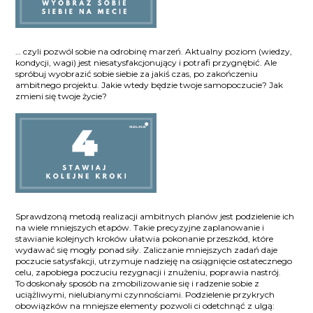
… czyli pozwól sobie na odrobinę marzeń. Aktualny poziom (wiedzy,
kondycji, wagi) jest niesatysfakcjonujący i potrafi przygnębić. Ale
spróbuj wyobrazić sobie siebie za jakiś czas, po zakończeniu
ambitnego projektu. Jakie wtedy będzie twoje samopoczucie? Jak
zmieni się twoje życie?
Sprawdzoną metodą realizacji ambitnych planów jest podzielenie ich
na wiele mniejszych etapów. Takie precyzyjne zaplanowanie i
stawianie kolejnych kroków ułatwia pokonanie przeszkód, które
wydawać się mogły ponad siły. Zaliczanie mniejszych zadań daje
poczucie satysfakcji, utrzymuje nadzieję na osiągnięcie ostatecznego
celu, zapobiega poczuciu rezygnacji i znużeniu, poprawia nastrój.
To doskonały sposób na zmobilizowanie się i radzenie sobie z
uciążliwymi, nielubianymi czynnościami. Podzielenie przykrych
obowiązków na mniejsze elementy pozwoli ci odetchnąć z ulgą: