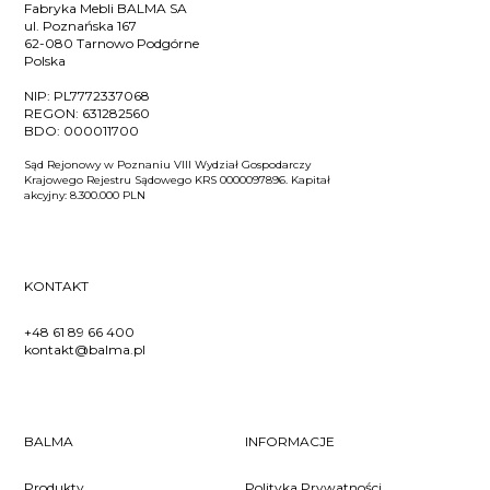
Fabryka Mebli BALMA SA
ul. Poznańska 167
62-080 Tarnowo Podgórne
Polska
NIP:
PL7772337068
REGON:
631282560
BDO:
000011700
Sąd Rejonowy w Poznaniu VIII Wydział Gospodarczy
Krajowego Rejestru Sądowego KRS 0000097896. Kapitał
akcyjny: 8.300.000 PLN
KONTAKT
+48 61 89 66 400
kontakt@balma.pl
BALMA
INFORMACJE
Produkty
Polityka Prywatności