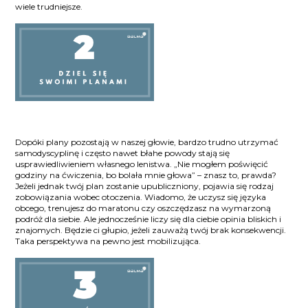
wiele trudniejsze.
Dopóki plany pozostają w naszej głowie, bardzo trudno utrzymać
samodyscyplinę i często nawet błahe powody stają się
usprawiedliwieniem własnego lenistwa. „Nie mogłem poświęcić
godziny na ćwiczenia, bo bolała mnie głowa” – znasz to, prawda?
Jeżeli jednak twój plan zostanie upubliczniony, pojawia się rodzaj
zobowiązania wobec otoczenia. Wiadomo, że uczysz się języka
obcego, trenujesz do maratonu czy oszczędzasz na wymarzoną
podróż dla siebie. Ale jednocześnie liczy się dla ciebie opinia bliskich i
znajomych. Będzie ci głupio, jeżeli zauważą twój brak konsekwencji.
Taka perspektywa na pewno jest mobilizująca.