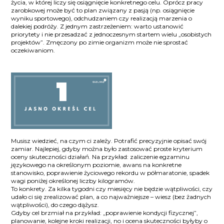
życia, w której liczy się osiągnięcie konkretnego celu. Oprócz pracy
zarobkowej może być to plan związany z pasją (np. osiągnięcie
wyniku sportowego), odchudzaniem czy realizacją marzenia o
dalekiej podróży. Z jednym zastrzeżeniem: warto ustanowić
priorytety i nie przesadzać z jednoczesnym startem wielu „osobistych
projektów”. Zmęczony po zimie organizm może nie sprostać
oczekiwaniom.
Musisz wiedzieć, na czym ci zależy. Potrafić precyzyjnie opisać swój
zamiar. Najlepiej, gdyby można było zastosować proste kryterium
oceny skuteczności działań. Na przykład: zaliczenie egzaminu
językowego na określonym poziomie, awans na konkretne
stanowisko, poprawienie życiowego rekordu w półmaratonie, spadek
wagi poniżej określonej liczby kilogramów.
To konkrety. Za kilka tygodni czy miesięcy nie będzie wątpliwości, czy
udało ci się zrealizować plan, a co najważniejsze – wiesz (bez żadnych
wątpliwości), do czego dążysz.
Gdyby cel brzmiał na przykład: „poprawienie kondycji fizycznej”,
planowanie, kolejne kroki realizacji, no i ocena skuteczności byłyby o