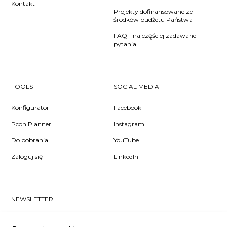
Kontakt
Projekty dofinansowane ze
środków budżetu Państwa
FAQ - najczęściej zadawane
pytania
TOOLS
SOCIAL MEDIA
Konfigurator
Facebook
Pcon Planner
Instagram
Do pobrania
YouTube
Zaloguj się
LinkedIn
NEWSLETTER
Czy chcesz dowiedzieć się pierwsza/-y co u nas słychać? Zapisz