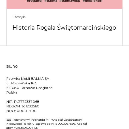
Lifestyle
Historia Rogala Świętomarcińskiego
BIURO
Fabryka Mebli BALMA SA
ul. Poznańska 167
62-080 Tarnowo Podgórne
Polska
NIP:
PL7772337068
REGON:
631282560
BDO:
000011700
Sąd Rejonowy w Poznaniu VIII Wydział Gospodarczy
Krajowego Rejestru Sądowego KRS 0000097896. Kapitał
akcyjny: 8.300.000 PLN