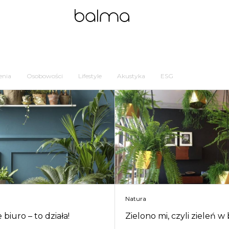
enia
Osobowości
Lifestyle
Akustyka
ESG
Natura
 biuro – to działa!
Zielono mi, czyli zieleń w