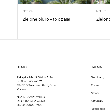
Natura
Natura
Zielone biuro – to działa!
Zielono
BIURO
BALMA
Fabryka Mebli BALMA SA
Produkty
ul. Poznańska 167
62-080 Tarnowo Podgórne
O nas
Polska
News
NIP:
PL7772337068
REGON:
631282560
Artykuły
BDO:
000011700
Realizacje