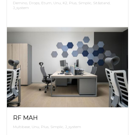
Demino, Drops, Etum, Unu, K2, Plus, Simplic, Sit&stand,
J_system
RF MAH
Multibase, Unu, Plus, Simplic, J_system