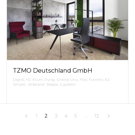
TZMO Deutschland GmbH
Dignis, H2, Etum, Pung, Gravos, Unu, Floo, Furonto, K2,
Simplic, Sit&stand, Stepps, J_system
1
2
3
4
5
…
12