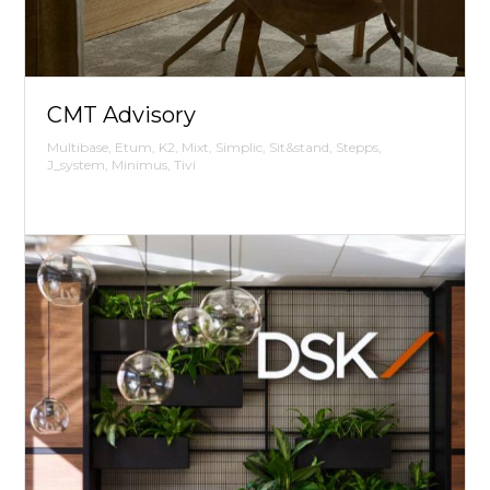
CMT Advisory
Multibase, Etum, K2, Mixt, Simplic, Sit&stand, Stepps,
J_system, Minimus, Tivi