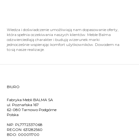
Wiedza i doświadczenie umożliwiają nam dopasowanie oferty,
która spełnia oczekiwania naszych klientów. Meble Balma
odzwierciedlają charakter i budują wizerunek marki
jednocześnie wspierając komfort użytkowników. Dowodem na
to są nasze realizacje.
BIURO
Fabryka Mebli BALMA SA
ul. Poznańska 167
62-080 Tarnowo Podgórne
Polska
NIP:
PL7772337068
REGON:
631282560
BDO:
000011700