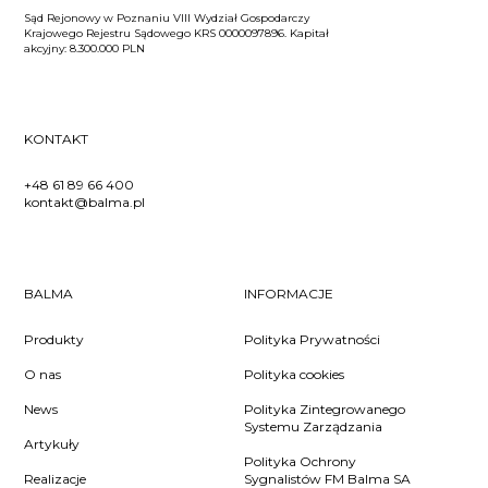
Sąd Rejonowy w Poznaniu VIII Wydział Gospodarczy
Krajowego Rejestru Sądowego KRS 0000097896. Kapitał
akcyjny: 8.300.000 PLN
KONTAKT
+48 61 89 66 400
kontakt@balma.pl
BALMA
INFORMACJE
Produkty
Polityka Prywatności
O nas
Polityka cookies
News
Polityka Zintegrowanego
Systemu Zarządzania
Artykuły
Polityka Ochrony
Realizacje
Sygnalistów FM Balma SA