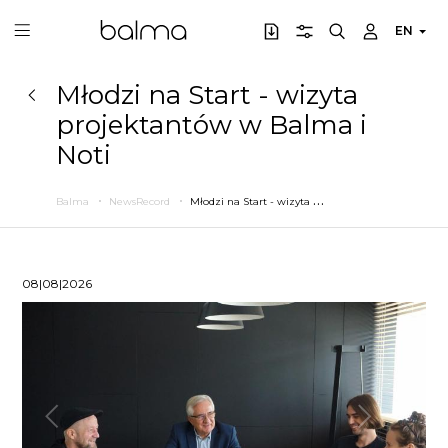
EN
Młodzi na Start - wizyta
projektantów w Balma i
Noti
M
łodzi na Start - wizyta projektantów w Balma i Noti
Balma
NewsRecord
08|08|2026
Previous
Next