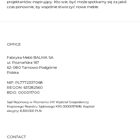
projektantów inspirujący. Kto wie, być może spotkamy się za jakiś
czas ponownie, by wspólnie stworzyć nowe meble.
OFFICE
Fabryka Mebli BALMA SA
ul. Poznańska 167
62-080 Tarnowo Podgórne
Polska
NIP:
PL7772337068
REGON:
631282560
BDO:
000011700
Sąd Rejonowy w Poznaniu VIII Wydział Gospodarczy
Krajowego Rejestru Sądowego KRS 0000097896. Kapitał
akcyjny: 8.300.000 PLN
CONTACT