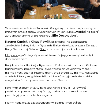
W połowie września w Tarnowie Podgórnym miała miejsce wizyta
młodych projektantów wyróżnionych w
konkursie
„Młodzi na start”
zorganizowanym przez redakcję
„Elle Decoration”
.
Kacper Kunicki
i
Kinga Pawlik
przyjechali na zaproszenie
założyciela Balmy i
Noti
- Ryszarda Balcerkiewicza, prezesa Zarządu
Rady Nadzorczej Balma i
Noti
, a zarazem jurora konkursu.
Ich prace
wyróżniały się wzornictwem i ujęły jurora dojrzałością i
dopracowaniem.
Projektanci spotkali się z Ryszardem Balcerkiewiczem oraz Piotrem
Kuchcińskim, projektantem i dyrektorem artystycznym marek
Balma i
Noti
, poznali historię marki oraz produkty Balmy. Następnie
odwiedzili fabrykę, gdzie mieli możliwość przyjrzenia się z bliska
wszystkim fazom powstawania mebli Balma.
Kolejnym etapem wizyty było spotkanie z
NOTI
. Tu również
projektanci poznali historię firmy, meble oraz przeszli proces
produkcyjny wraz z technologiem.
Mamy nadzieję, że czas spędzony w Balmie i
Noti
był dla