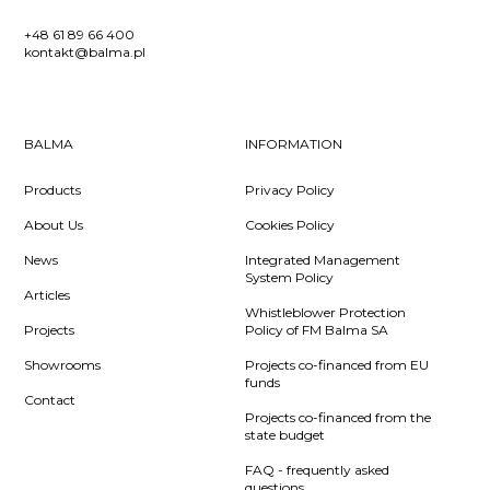
+48 61 89 66 400
kontakt@balma.pl
BALMA
INFORMATION
Products
Privacy Policy
About Us
Cookies Policy
News
Integrated Management
System Policy
Articles
Whistleblower Protection
Projects
Policy of FM Balma SA
Showrooms
Projects co-financed from EU
funds
Contact
Projects co-financed from the
state budget
FAQ - frequently asked
questions