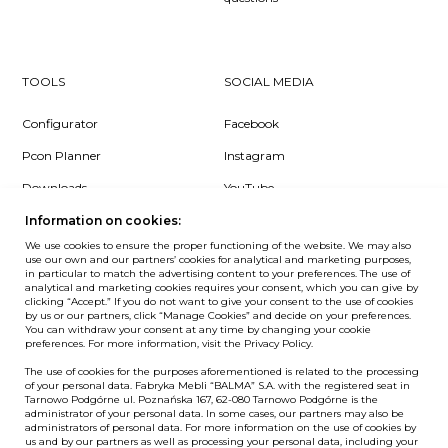
TOOLS
SOCIAL MEDIA
Configurator
Facebook
Pcon Planner
Instagram
Downloads
YouTube
Log in
LinkedIn
Information on cookies:
We use cookies to ensure the proper functioning of the website. We may also
use our own and our partners’ cookies for analytical and marketing purposes,
in particular to match the advertising content to your preferences. The use of
analytical and marketing cookies requires your consent, which you can give by
clicking “Accept.” If you do not want to give your consent to the use of cookies
NEWSLETTER
by us or our partners, click “Manage Cookies” and decide on your preferences.
You can withdraw your consent at any time by changing your cookie
preferences. For more information, visit the Privacy Policy.
Want to be the first to know? Sign up to our Newsletter.
The use of cookies for the purposes aforementioned is related to the processing
SIGN IN
of your personal data. Fabryka Mebli “BALMA” S.A. with the registered seat in
Tarnowo Podgórne ul. Poznańska 167, 62-080 Tarnowo Podgórne is the
administrator of your personal data. In some cases, our partners may also be
administrators of personal data. For more information on the use of cookies by
us and by our partners as well as processing your personal data, including your