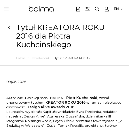
EN
Tytuł KREATORA ROKU
2016 dla Piotra
Kuchcińskiego
T
ytuł KREATORA ROKU 2016 dla Piotra Kuchcińskiego
Balma
NewsRecord
09|08|2026
Autor wielu kolekcji mebli BALMA -
Piotr Kuchciński
, został
uhonorowany tytułem
KREATOR ROKU 2016
w ramach plebiscytu
osobowości
Design Alive Awards 2016
.
Laureatów wybierała Kapituła w składzie: Ewa Trzcionka, redaktor
naczelna „Design Alive”, Agnieszka Obszańska, dziennikarka III
Programu Polskiego Radia, Edyta Ołdak, prezeska Stowarzyszenia „Z
Siedzibą w Warszawie”, Gosia i Tomek Rygalik, projektanci, twórcy