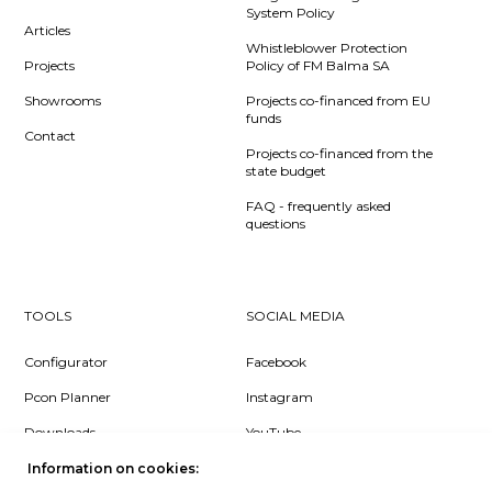
System Policy
Articles
Whistleblower Protection
Projects
Policy of FM Balma SA
Showrooms
Projects co-financed from EU
funds
Contact
Projects co-financed from the
state budget
FAQ - frequently asked
questions
TOOLS
SOCIAL MEDIA
Configurator
Facebook
Pcon Planner
Instagram
Downloads
YouTube
Log in
LinkedIn
Information on cookies: