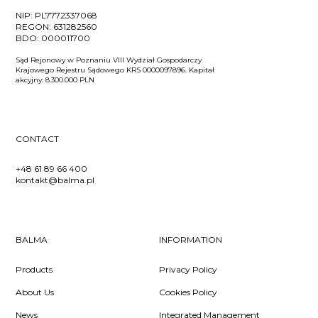
NIP:
PL7772337068
REGON:
631282560
BDO:
000011700
Sąd Rejonowy w Poznaniu VIII Wydział Gospodarczy
Krajowego Rejestru Sądowego KRS 0000097896. Kapitał
akcyjny: 8.300.000 PLN
CONTACT
+48 61 89 66 400
kontakt@balma.pl
BALMA
INFORMATION
Products
Privacy Policy
About Us
Cookies Policy
News
Integrated Management