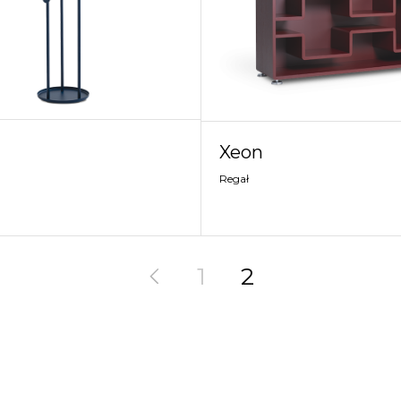
Xeon
Regał
1
2