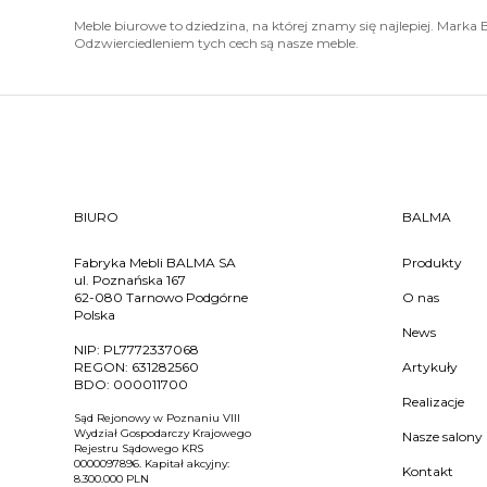
Meble biurowe to dziedzina, na której znamy się najlepiej. Marka B
Odzwierciedleniem tych cech są nasze meble.
BIURO
BALMA
Fabryka Mebli BALMA SA
Produkty
ul. Poznańska 167
62-080 Tarnowo Podgórne
O nas
Polska
News
NIP:
PL7772337068
REGON:
631282560
Artykuły
BDO:
000011700
Realizacje
Sąd Rejonowy w Poznaniu VIII
Wydział Gospodarczy Krajowego
Nasze salony
Rejestru Sądowego KRS
0000097896. Kapitał akcyjny:
Kontakt
8.300.000 PLN