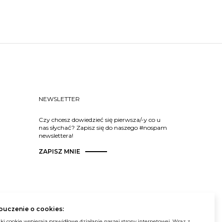
NEWSLETTER
Czy chcesz dowiedzieć się pierwsza/-y co u
nas słychać? Zapisz się do naszego #nospam
newslettera!
ZAPISZ MNIE
© Balma. Wszelkie prawa zastrzeżone.
ouczenie o cookies:
iki cookie wspierają prawidłowe działanie naszej strony internetowej. Wraz z