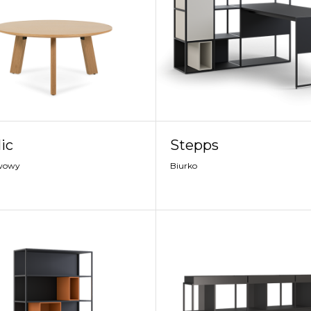
ic
Stepps
awowy
Biurko