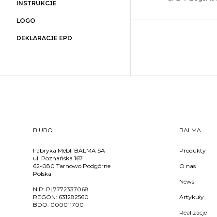
INSTRUKCJE
LOGO
DEKLARACJE EPD
BIURO
BALMA
Fabryka Mebli BALMA SA
Produkty
ul. Poznańska 167
62-080 Tarnowo Podgórne
O nas
Polska
News
NIP:
PL7772337068
REGON:
631282560
Artykuły
BDO:
000011700
Realizacje