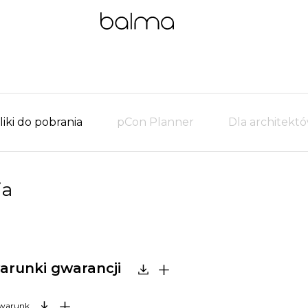
liki do pobrania
pCon Planner
Dla architekt
ja
arunki gwarancji
BALMA_Ogólne warunki gwarancji 2024.pdf