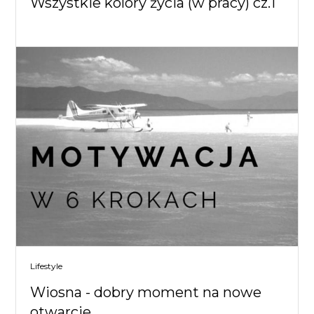
Wszystkie kolory życia (w pracy) cz.1
Lifestyle
Wiosna - dobry moment na nowe
otwarcie