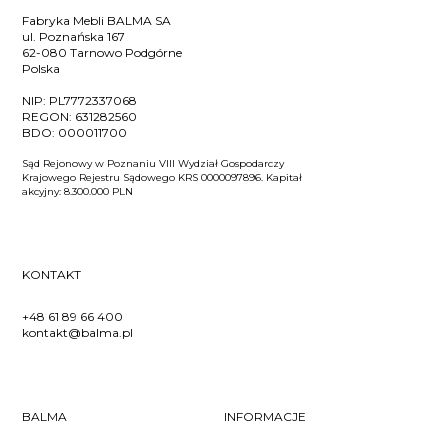
Fabryka Mebli BALMA SA
ul. Poznańska 167
62-080 Tarnowo Podgórne
Polska
NIP:
PL7772337068
REGON:
631282560
BDO:
000011700
Sąd Rejonowy w Poznaniu VIII Wydział Gospodarczy
Krajowego Rejestru Sądowego KRS 0000097896. Kapitał
akcyjny: 8.300.000 PLN
KONTAKT
+48 61 89 66 400
kontakt@balma.pl
BALMA
INFORMACJE