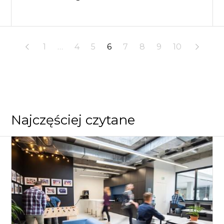
1
…
4
5
6
7
8
9
10
Najczęściej czytane